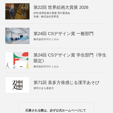
第22回 世界絵画大賞展 2026
[PR]
世界絵画大賞展 実行委員会
共催：株式会社世界堂
第24回 CSデザイン賞 一般部門
株式会社中川ケミカル
第24回 CSデザイン賞 学生部門《学生
限定》
株式会社中川ケミカル
第71回 喜多方発感じる漢字あそび
漢字のまち喜多方
応募される際は、必ず公式ホームページにて