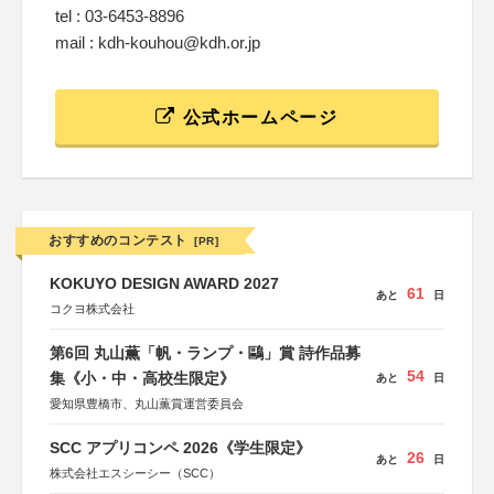
tel : 03-6453-8896
mail : kdh-kouhou@kdh.or.jp
公式ホームページ
おすすめのコンテスト
[PR]
KOKUYO DESIGN AWARD 2027
61
あと
日
コクヨ株式会社
第6回 丸山薫「帆・ランプ・鷗」賞 詩作品募
54
集《小・中・高校生限定》
あと
日
愛知県豊橋市、丸山薫賞運営委員会
SCC アプリコンペ 2026《学生限定》
26
あと
日
株式会社エスシーシー（SCC）