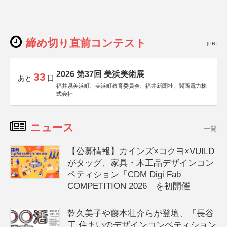
締め切り直前コンテスト
[PR]
2026 第37回 美浜美術展
33
あと
日
福井県美浜町、美浜町教育委員会、福井新聞社、関西電力株
式会社
ニュース
一覧
【公募情報】カインズ×コクヨ×VUILD
がタッグ、家具・木工品デザインコン
ペティション「CDM Digi Fab
COMPETITION 2026」を初開催
乾久美子や藤本壮介らが登壇、「長谷
工 住まいのデザインコンペティション