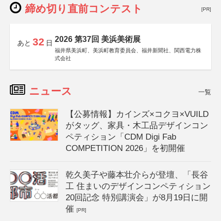
締め切り直前コンテスト
[PR]
2026 第37回 美浜美術展
32
あと
日
福井県美浜町、美浜町教育委員会、福井新聞社、関西電力株
式会社
ニュース
一覧
【公募情報】カインズ×コクヨ×VUILD
がタッグ、家具・木工品デザインコン
ペティション「CDM Digi Fab
COMPETITION 2026」を初開催
乾久美子や藤本壮介らが登壇、「長谷
工 住まいのデザインコンペティション
20回記念 特別講演会」が8月19日に開
催
[PR]