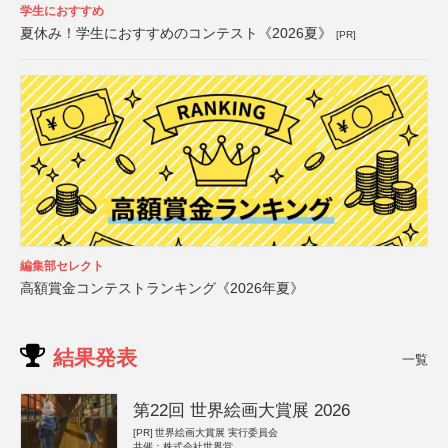
学生におすすめ
夏休み！学生におすすめのコンテスト《2026夏》
[PR]
編集部セレクト
高額賞金コンテストランキング《2026年夏》
結果発表
一覧
第22回 世界絵画大賞展 2026
[PR]
世界絵画大賞展 実行委員会
共催：株式会社世界堂