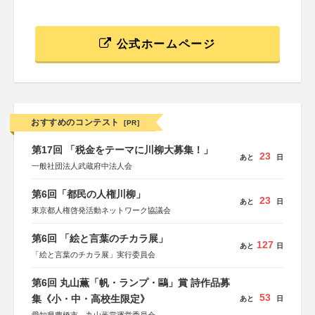
公式ホームページ
おすすめのコンテスト
[PR]
第17回 「税金をテーマに川柳大募集！」
23
あと
日
一般社団法人武蔵府中法人会
第6回「都民の人権川柳」
23
あと
日
東京都人権啓発活動ネットワーク協議会
第6回 「絵と言葉のチカラ展」
127
あと
日
「絵と言葉のチカラ展」実行委員会
第6回 丸山薫「帆・ランプ・鷗」賞 詩作品募
53
集《小・中・高校生限定》
あと
日