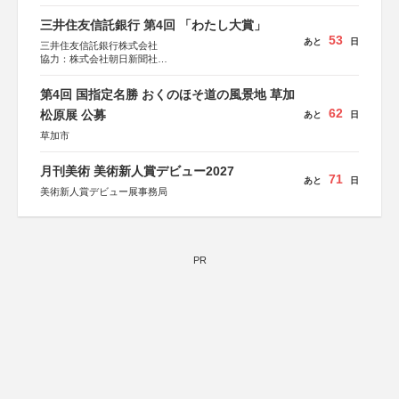
三井住友信託銀行 第4回 「わたし大賞」
53
あと
日
三井住友信託銀行株式会社
協力：株式会社朝日新聞社
後援：日本郵便株式会社
第4回 国指定名勝 おくのほそ道の風景地 草加
62
松原展 公募
あと
日
草加市
月刊美術 美術新人賞デビュー2027
71
あと
日
美術新人賞デビュー展事務局
PR