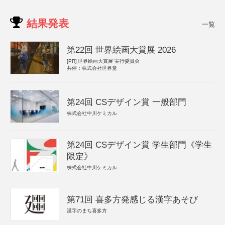
結果発表
一覧
第22回 世界絵画大賞展 2026
[PR]
世界絵画大賞展 実行委員会
共催：株式会社世界堂
第24回 CSデザイン賞 一般部門
株式会社中川ケミカル
第24回 CSデザイン賞 学生部門《学生
限定》
株式会社中川ケミカル
第71回 喜多方発感じる漢字あそび
漢字のまち喜多方