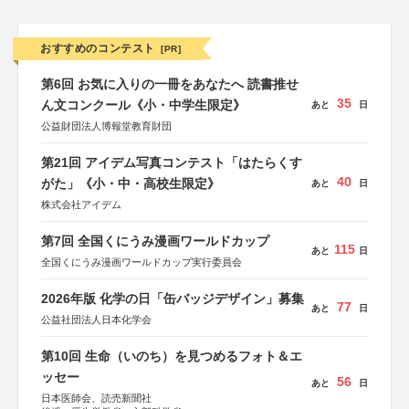
おすすめのコンテスト
[PR]
第6回 お気に入りの一冊をあなたへ 読書推せ
35
ん文コンクール《小・中学生限定》
あと
日
公益財団法人博報堂教育財団
第21回 アイデム写真コンテスト「はたらくす
40
がた」《小・中・高校生限定》
あと
日
株式会社アイデム
第7回 全国くにうみ漫画ワールドカップ
115
あと
日
全国くにうみ漫画ワールドカップ実行委員会
2026年版 化学の日「缶バッジデザイン」募集
77
あと
日
公益社団法人日本化学会
第10回 生命（いのち）を見つめるフォト＆エ
ッセー
56
あと
日
日本医師会、読売新聞社