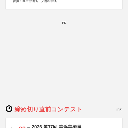
後援：厚生労働省、文部科学省
協賛：東京海上日動火災保険株式会社、東京海上日動あん
しん生命保険株式会社
PR
締め切り直前コンテスト
[PR]
2026 第37回 美浜美術展