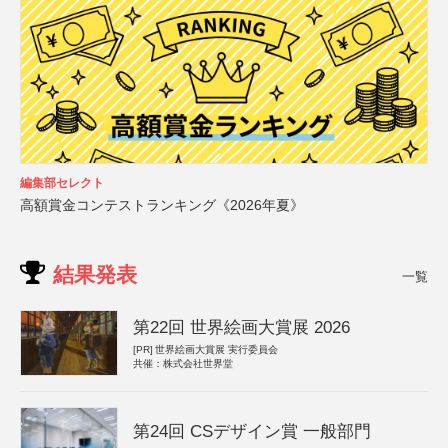
編集部セレクト
高額賞金コンテストランキング《2026年夏》
結果発表
一覧
第22回 世界絵画大賞展 2026
[PR]
世界絵画大賞展 実行委員会
共催：株式会社世界堂
第24回 CSデザイン賞 一般部門