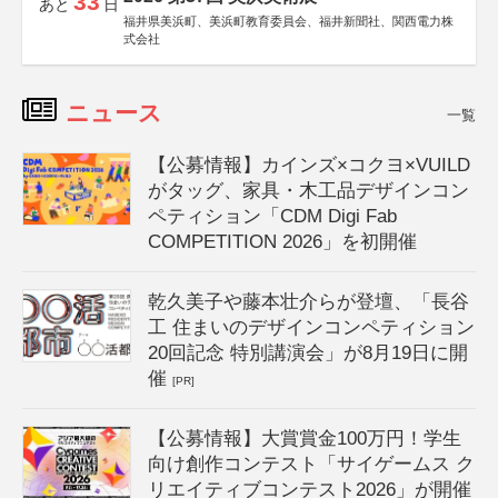
33
あと
日
福井県美浜町、美浜町教育委員会、福井新聞社、関西電力株
式会社
ニュース
一覧
【公募情報】カインズ×コクヨ×VUILD
がタッグ、家具・木工品デザインコン
ペティション「CDM Digi Fab
COMPETITION 2026」を初開催
乾久美子や藤本壮介らが登壇、「長谷
工 住まいのデザインコンペティション
20回記念 特別講演会」が8月19日に開
催
[PR]
【公募情報】大賞賞金100万円！学生
向け創作コンテスト「サイゲームス ク
リエイティブコンテスト2026」が開催