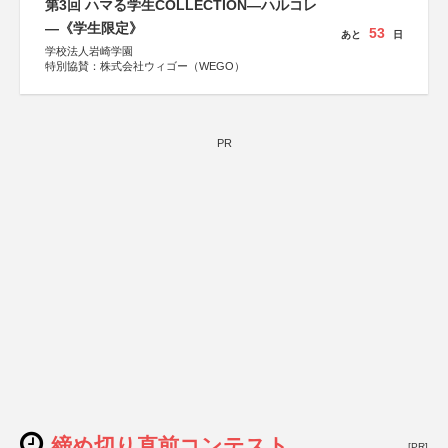
第3回 ハマる学生COLLECTION―ハルコレ
―《学生限定》
53
あと
日
学校法人岩崎学園
特別協賛：株式会社ウィゴー（WEGO）
PR
締め切り直前コンテスト
[PR]