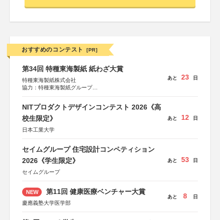
おすすめのコンテスト
[PR]
第34回 特種東海製紙 紙わざ大賞
23
あと
日
特種東海製紙株式会社
協力：特種東海製紙グループ
特別協賛：静岡県長泉町
NITプロダクトデザインコンテスト 2026《高
12
校生限定》
あと
日
日本工業大学
セイムグループ 住宅設計コンペティション
53
2026《学生限定》
あと
日
セイムグループ
第11回 健康医療ベンチャー大賞
NEW
8
あと
日
慶應義塾大学医学部