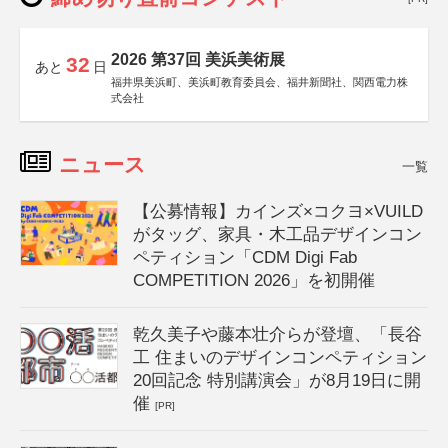
2026 第37回 美浜美術展
32
あと
日
福井県美浜町、美浜町教育委員会、福井新聞社、関西電力株
式会社
ニュース
一覧
【公募情報】カインズ×コクヨ×VUILD
がタッグ、家具・木工品デザインコン
ペティション「CDM Digi Fab
COMPETITION 2026」を初開催
乾久美子や藤本壮介らが登壇、「長谷
工 住まいのデザインコンペティション
20回記念 特別講演会」が8月19日に開
催
[PR]