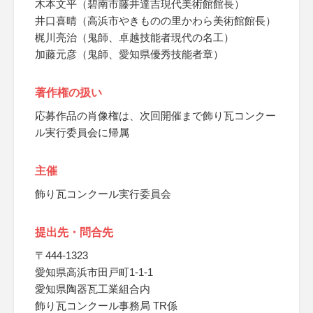
木本文平（碧南市藤井達吉現代美術館館長）
井口喜晴（高浜市やきものの里かわら美術館館長）
梶川亮治（鬼師、卓越技能者現代の名工）
加藤元彦（鬼師、愛知県優秀技能者章）
著作権の扱い
応募作品の肖像権は、次回開催まで飾り瓦コンクー
ル実行委員会に帰属
主催
飾り瓦コンクール実行委員会
提出先・問合先
〒444-1323
愛知県高浜市田戸町1-1-1
愛知県陶器瓦工業組合内
飾り瓦コンクール事務局 TR係