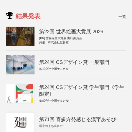
結果発表
一覧
第22回 世界絵画大賞展 2026
[PR]
世界絵画大賞展 実行委員会
共催：株式会社世界堂
第24回 CSデザイン賞 一般部門
株式会社中川ケミカル
第24回 CSデザイン賞 学生部門《学生
限定》
株式会社中川ケミカル
第71回 喜多方発感じる漢字あそび
漢字のまち喜多方