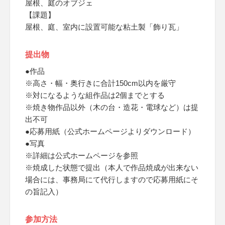
屋根、庭のオブジェ
【課題】
屋根、庭、室内に設置可能な粘土製「飾り瓦」
提出物
●作品
※高さ・幅・奥行きに合計150cm以内を厳守
※対になるような組作品は2個までとする
※焼き物作品以外（木の台・造花・電球など）は提
出不可
●応募用紙（公式ホームページよりダウンロード）
●写真
※詳細は公式ホームページを参照
※焼成した状態で提出（本人で作品焼成が出来ない
場合には、事務局にて代行しますので応募用紙にそ
の旨記入）
参加方法