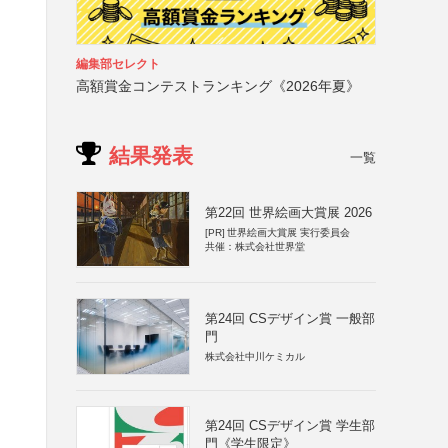
編集部セレクト
高額賞金コンテストランキング《2026年夏》
結果発表
一覧
第22回 世界絵画大賞展 2026
[PR]
世界絵画大賞展 実行委員会
共催：株式会社世界堂
第24回 CSデザイン賞 一般部
門
株式会社中川ケミカル
第24回 CSデザイン賞 学生部
門《学生限定》