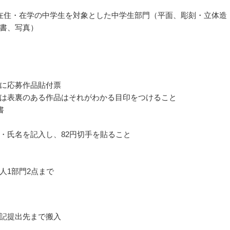
在住・在学の中学生を対象とした中学生部門（平面、彫刻・立体造
書、写真）
に応募作品貼付票
は表裏のある作品はそれがわかる目印をつけること
書
・氏名を記入し、82円切手を貼ること
人1部門2点まで
記提出先まで搬入