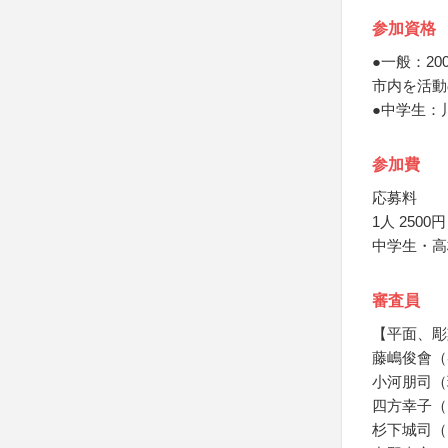
参加資格
●一般：2
市内を活動
●中学生：
参加費
応募料
1人 2500円
中学生・高
審査員
【平面、彫
藤嶋俊會（
小河朋司（
四方幸子（
杉下城司（