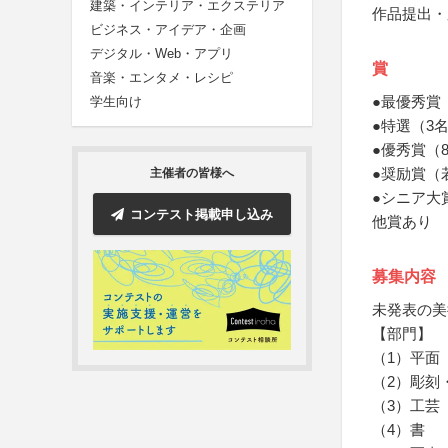
建築・インテリア・エクステリア
作品提出・
ビジネス・アイデア・企画
デジタル・Web・アプリ
賞
音楽・エンタメ・レシピ
●最優秀賞
学生向け
●特選（3
●優秀賞（
●奨励賞（
主催者の皆様へ
●シニア大
コンテスト掲載申し込み
他賞あり
募集内容
未発表の美
【部門】
（1）平面
（2）彫刻
（3）工芸
（4）書