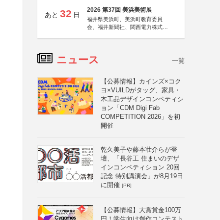
2026 第37回 美浜美術展
32
あと
日
福井県美浜町、美浜町教育委員
会、福井新聞社、関西電力株式会
社
ニュース
一覧
【公募情報】カインズ×コク
ヨ×VUILDがタッグ、家具・
木工品デザインコンペティシ
ョン「CDM Digi Fab
COMPETITION 2026」を初
開催
乾久美子や藤本壮介らが登
壇、「長谷工 住まいのデザ
インコンペティション 20回
記念 特別講演会」が8月19日
に開催
[PR]
【公募情報】大賞賞金100万
円！学生向け創作コンテスト