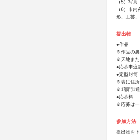
（5）写真
（6）市内
形、工芸、
提出物
●作品
※作品の裏
※天地また
●応募申込
●定型封筒
※表に住所
※1部門1通
●応募料
※応募は一
参加方法
提出物を下