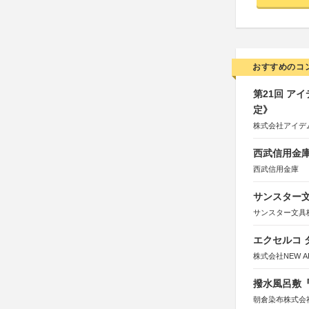
おすすめのコ
第21回 ア
定》
株式会社アイデ
西武信用金庫
西武信用金庫
サンスター文
サンスター文具
エクセルコ 
株式会社NEW A
撥水風呂敷『
朝倉染布株式会