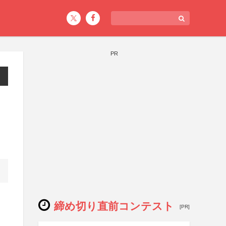
PR
締め切り直前コンテスト
[PR]