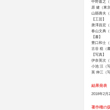
中野嘉之（
原 健（東
山縣壽夫（
【工芸】
唐澤昌宏（
春山文典（
【書】
豊口和士（
古谷 稔（
【写真】
伊奈英次（
小池 汪（
英 伸三（
結果発表
2018年2
著作権の