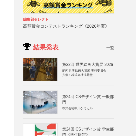
編集部セレクト
高額賞金コンテストランキング《2026年夏》
結果発表
一覧
第22回 世界絵画大賞展 2026
[PR]
世界絵画大賞展 実行委員会
共催：株式会社世界堂
第24回 CSデザイン賞 一般部
門
株式会社中川ケミカル
第24回 CSデザイン賞 学生部
門《学生限定》