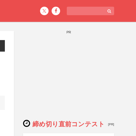
PR
締め切り直前コンテスト
[PR]