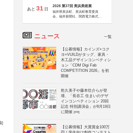
2026 第37回 美浜美術展
31
あと
日
福井県美浜町、美浜町教育委員
会、福井新聞社、関西電力株式会
社
ニュース
一覧
【公募情報】カインズ×コク
ヨ×VUILDがタッグ、家具・
木工品デザインコンペティシ
ョン「CDM Digi Fab
COMPETITION 2026」を初
開催
乾久美子や藤本壮介らが登
壇、「長谷工 住まいのデザ
インコンペティション 20回
記念 特別講演会」が8月19日
に開催
[PR]
旬
【公募情報】大賞賞金100万
円！学生向け創作コンテスト