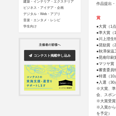
建築・インテリア・エクステリア
作品提出・
ビジネス・アイデア・企画
デジタル・Web・アプリ
賞
音楽・エンタメ・レシピ
●大賞（1
学生向け
●準大賞（
●川上澄生
●奨励賞（
主催者の皆様へ
●秋澤保温
コンテスト掲載申し込み
●晃南印刷
●マツヤ賞
●審査委員
●特選（1
●入選（3
※大賞、準
会、スポン
※大賞受賞
※入賞から
を予定）