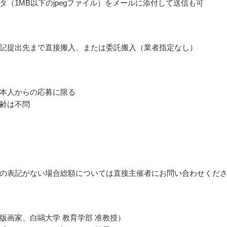
タ（1MB以下のjpegファイル）をメールに添付して送信も可
記提出先まで直接搬入、または委託搬入（業者指定なし）
本人からの応募に限る
齢は不問
の表記がない場合総額については直接主催者にお問い合わせくだ
版画家、白鷗大学 教育学部 准教授）