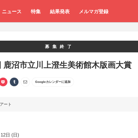
ニュース
特集
結果発表
メルマガ登録
募集終了
回 鹿沼市立川上澄生美術館木版画大賞
Googleカレンダーに追加
アート
12日 (日)