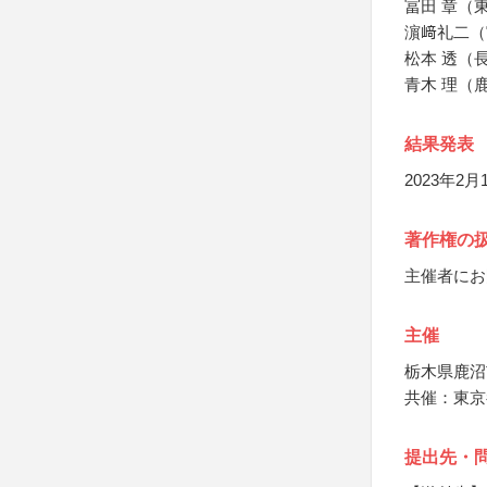
冨田 章（
濵﨑礼二（
松本 透（
青木 理（
結果発表
2023年2
著作権の
主催者にお
主催
栃木県鹿沼
共催：東京
提出先・