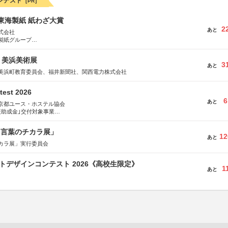
ンテスト
[PR]
種東海製紙 紙わざ大賞
2
あと
式会社
製紙グループ
県長泉町
7回 美浜美術展
3
あと
美浜町教育委員会、福井新聞社、関西電力株式会社
test 2026
6
あと
京都ユース・ホステル協会
援助成金｣交付対象事業
術祭 連携企画
と言葉のチカラ展」
12
あと
カラ展」実行委員会
クトデザインコンテスト 2026《高校生限定》
1
あと