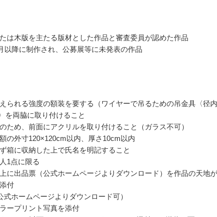
たは木版を主たる版材とした作品と審査委員が認めた作品
年4月以降に制作され、公募展等に未発表の作品
えられる強度の額装を要する（ワイヤーで吊るための吊金具〈径
上〉を両脇に取り付けること
のため、前面にアクリルを取り付けること（ガラス不可）
の外寸120×120cm以内、厚さ10cm以内
ず箱に収納した上で氏名を明記すること
人1点に限る
上に出品票（公式ホームページよりダウンロード）を作品の天地
添付
公式ホームページよりダウンロード可）
ラープリント写真を添付