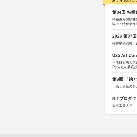
おすすめのコ
第34回 特
特種東海製紙株
協力：特種東海
特別協賛：静岡
2026 第3
福井県美浜町、
U25 Art Con
一般財団法人東
｢すみだの夢応
すみだ五彩の芸
第6回 「絵
「絵と言葉のチ
NITプロダ
日本工業大学