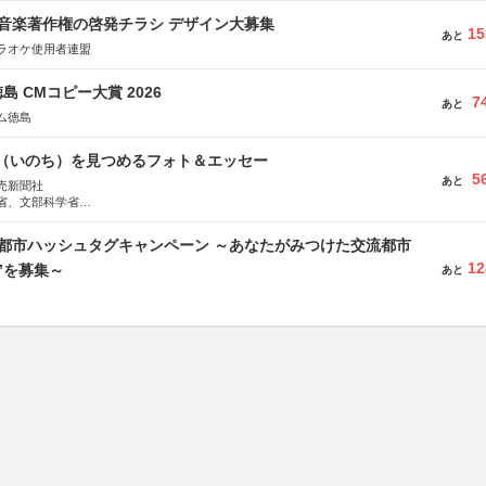
版 音楽著作権の啓発チラシ デザイン大募集
15
あと
ラオケ使用者連盟
島 CMコピー大賞 2026
7
あと
ム徳島
命（いのち）を見つめるフォト＆エッセー
5
あと
売新聞社
省、文部科学省
日動火災保険株式会社、東京海上日動あんしん生命保険株式会社
流都市ハッシュタグキャンペーン ～あなたがみつけた交流都市
12
”を募集～
あと