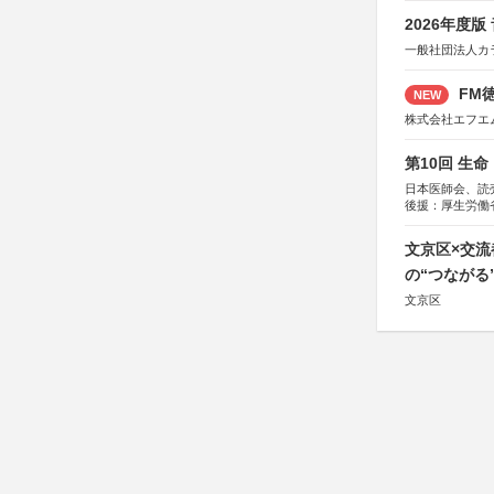
2026年度
一般社団法人カ
FM徳
NEW
株式会社エフエ
第10回 生
日本医師会、読
後援：厚生労働
協賛：東京海上
文京区×交
の“つながる
文京区