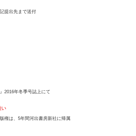
記提出先まで送付
』2016年冬季号誌上にて
扱い
版権は、5年間河出書房新社に帰属