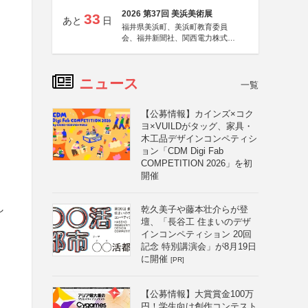
2026 第37回 美浜美術展
33
あと
日
福井県美浜町、美浜町教育委員
会、福井新聞社、関西電力株式会
社
ニュース
一覧
【公募情報】カインズ×コク
ヨ×VUILDがタッグ、家具・
木工品デザインコンペティシ
ョン「CDM Digi Fab
COMPETITION 2026」を初
開催
し
乾久美子や藤本壮介らが登
壇、「長谷工 住まいのデザ
インコンペティション 20回
記念 特別講演会」が8月19日
に開催
[PR]
【公募情報】大賞賞金100万
円！学生向け創作コンテスト