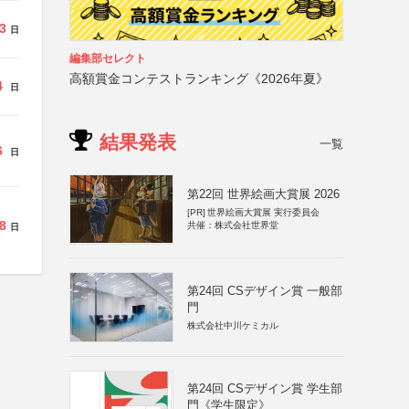
3
日
編集部セレクト
高額賞金コンテストランキング《2026年夏》
4
日
結果発表
一覧
6
日
第22回 世界絵画大賞展 2026
[PR]
世界絵画大賞展 実行委員会
8
共催：株式会社世界堂
日
第24回 CSデザイン賞 一般部
門
株式会社中川ケミカル
第24回 CSデザイン賞 学生部
門《学生限定》