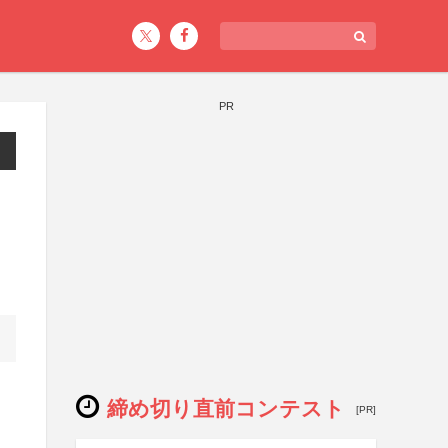
PR
締め切り直前コンテスト
[PR]