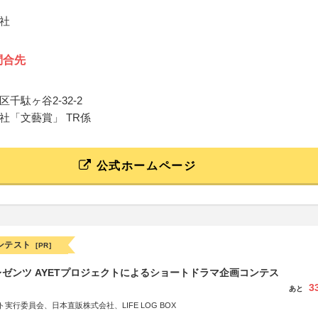
社
問合先
千駄ヶ谷2-32-2
社「文藝賞」 TR係
公式ホームページ
ンテスト
[PR]
ゼンツ AYETプロジェクトによるショートドラマ企画コンテス
3
あと
実行委員会、日本直販株式会社、LIFE LOG BOX