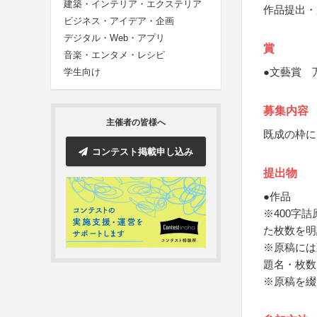
建築・インテリア・エクステリア
作品提出・
ビジネス・アイデア・企画
デジタル・Web・アプリ
賞
音楽・エンタメ・レシピ
●文藝賞 
学生向け
募集内容
主催者の皆様へ
既成の枠に
コンテスト掲載申し込み
提出物
●作品
※400字
た枚数を明
※原稿には
題名・枚数
※原稿を綴