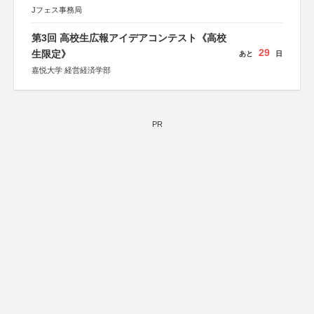
奈良県
Jフェス事務局
日本経済団体連合会
関西経済連合会
「“よい仕事おこし”フェア」実行委員会
第3回 高校生広報アイデアコンテスト《高校
関西文化学術研究都市推進機構
29
生限定》
あと
日
東京難病団体連絡協議会
嘉悦大学 経営経済学部
PR