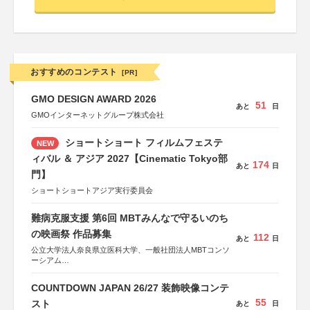
おすすめのコンテスト
[PR]
GMO DESIGN AWARD 2026
51
あと
日
GMOインターネットグループ株式会社
ショートショート フィルムフェステ
NEW
ィバル ＆ アジア 2027【Cinematic Tokyo部
174
あと
日
門】
ショートショートアジア実行委員会
難病克服支援 第6回 MBTみんなで守るいのち
の映画祭 作品募集
112
あと
日
公立大学法人奈良県立医科大学、一般社団法人MBTコンソ
ーシアム
協力：読売新聞社
COUNTDOWN JAPAN 26/27 装飾映像コンテ
後援：厚生労働省
55
文部科学省
スト
あと
日