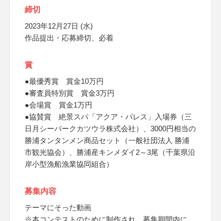
締切
2023年12月27日 (水)
作品提出・応募締切、必着
賞
●最優秀賞 賞金10万円
●審査員特別賞 賞金3万円
●会場賞 賞金1万円
●協賛賞 絶景スパ「アクア・パレス」入場券（三
日月シーパークカツウラ株式会社）、3000円相当の
勝浦タンタンメン商品セット（一般社団法人 勝浦
市観光協会）、勝浦産キンメダイ2～3尾（千葉県沿
岸小型漁船漁業協同組合）
募集内容
テーマにそった動画
※本コンテストのために制作され、募集期間内に