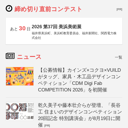
締め切り直前コンテスト
[PR]
2026 第37回 美浜美術展
30
あと
日
福井県美浜町、美浜町教育委員会、福井新聞社、関西電力株
式会社
ニュース
一覧
【公募情報】カインズ×コクヨ×VUILD
がタッグ、家具・木工品デザインコン
ペティション「CDM Digi Fab
COMPETITION 2026」を初開催
乾久美子や藤本壮介らが登壇、「長谷
工 住まいのデザインコンペティション
20回記念 特別講演会」が8月19日に開
催
[PR]