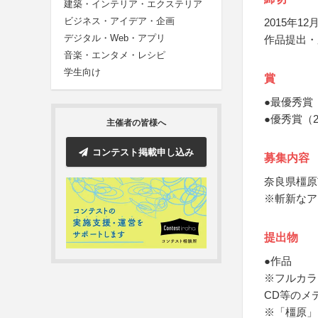
建築・インテリア・エクステリア
ビジネス・アイデア・企画
2015年12月
デジタル・Web・アプリ
作品提出・
音楽・エンタメ・レシピ
学生向け
賞
●最優秀賞
●優秀賞（
主催者の皆様へ
コンテスト掲載申し込み
募集内容
奈良県橿原
※斬新なア
提出物
●作品
※フルカラー
CD等のメ
※「橿原」