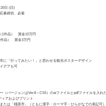
20日 (日)
応募締切、必着
（1作品） 賞金10万円
2作品） 賞金3万円
市に「行ってみたい！」と思わせる観光ポスターデザイン
イデアも可
（バージョンはVer.8～CS5）のaiファイルとpdfファイルを入れ
ディアおよびプリント
または「橿原市」（ともに漢字・ローマ字・ひらがなでの表記可