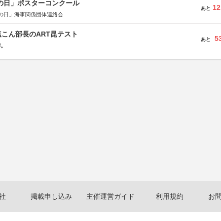
海の日」ポスターコンクール
12
あと
の日」海事関係団体連絡会
こん部長のART昆テスト
5
あと
ん
社
掲載申し込み
主催運営ガイド
利用規約
お