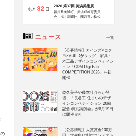
2026 第37回 美浜美術展
32
あと
日
福井県美浜町、美浜町教育委員
会、福井新聞社、関西電力株式会
社
ニュース
一覧
【公募情報】カインズ×コク
ヨ×VUILDがタッグ、家具・
木工品デザインコンペティシ
ョン「CDM Digi Fab
COMPETITION 2026」を初
開催
乾久美子や藤本壮介らが登
壇、「長谷工 住まいのデザ
インコンペティション 20回
記念 特別講演会」が8月19日
に開催
[PR]
た
【公募情報】大賞賞金100万
）の
円！学生向け創作コンテスト