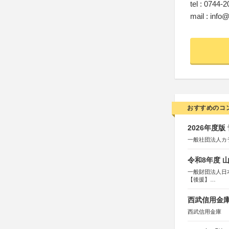
tel : 0744-
mail : info
おすすめのコ
2026年度
一般社団法人カ
令和8年度 
一般財団法人日
【後援】
総務省消防庁、
西武信用金庫
西武信用金庫