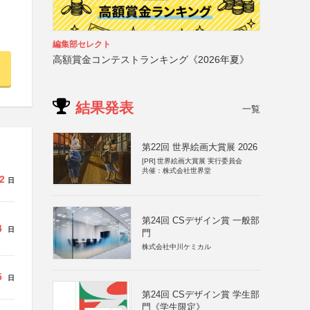
編集部セレクト
高額賞金コンテストランキング《2026年夏》
結果発表
一覧
第22回 世界絵画大賞展 2026
[PR]
世界絵画大賞展 実行委員会
共催：株式会社世界堂
2
日
第24回 CSデザイン賞 一般部
4
日
門
株式会社中川ケミカル
5
日
第24回 CSデザイン賞 学生部
門《学生限定》