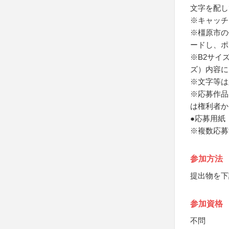
文字を配し
※キャッチ
※橿原市の
ードし、ポ
※B2サイ
ズ）内容に
※文字等は
※応募作品
は権利者か
●応募用紙
※複数応募
参加方法
提出物を下
参加資格
不問