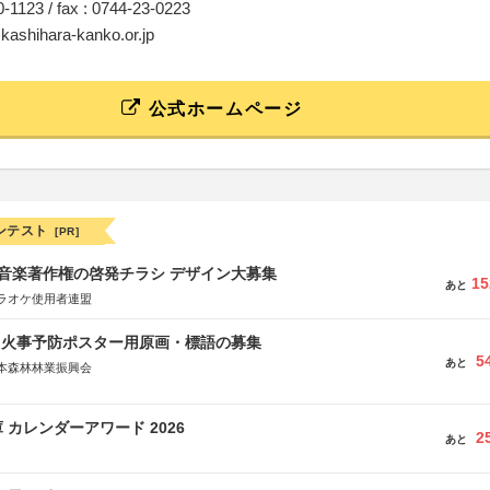
20-1123 / fax : 0744-23-0223
@kashihara-kanko.or.jp
公式ホームページ
ンテスト
[PR]
版 音楽著作権の啓発チラシ デザイン大募集
15
あと
ラオケ使用者連盟
山火事予防ポスター用原画・標語の募集
5
あと
本森林林業振興会
文部科学省、林野庁、全国森林組合連合会、森林火災対策協会
 カレンダーアワード 2026
2
あと