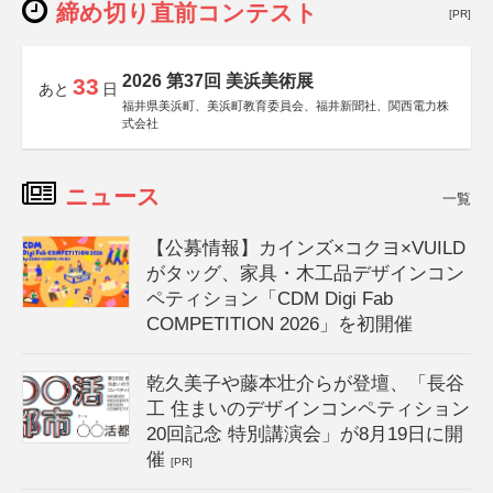
締め切り直前コンテスト
[PR]
2026 第37回 美浜美術展
33
あと
日
福井県美浜町、美浜町教育委員会、福井新聞社、関西電力株
式会社
ニュース
一覧
【公募情報】カインズ×コクヨ×VUILD
がタッグ、家具・木工品デザインコン
ペティション「CDM Digi Fab
COMPETITION 2026」を初開催
乾久美子や藤本壮介らが登壇、「長谷
工 住まいのデザインコンペティション
20回記念 特別講演会」が8月19日に開
催
[PR]