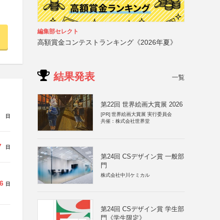
編集部セレクト
高額賞金コンテストランキング《2026年夏》
結果発表
一覧
第22回 世界絵画大賞展 2026
[PR]
世界絵画大賞展 実行委員会
日
共催：株式会社世界堂
7
日
第24回 CSデザイン賞 一般部
門
株式会社中川ケミカル
6
日
第24回 CSデザイン賞 学生部
門《学生限定》