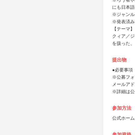
にも日本語
※ジャンル
※発表済み
【テーマ】
クィア／ジ
を扱った、
提出物
●必要事項
※公募フォ
メールアド
※詳細は公
参加方法
公式ホーム
参加資格