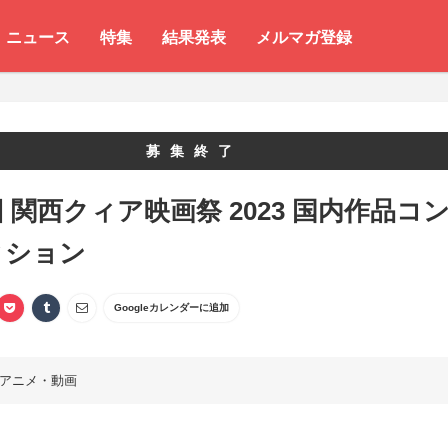
ニュース
特集
結果発表
メルマガ登録
募集終了
回 関西クィア映画祭 2023 国内作品コ
ィション
Googleカレンダーに追加
アニメ・動画