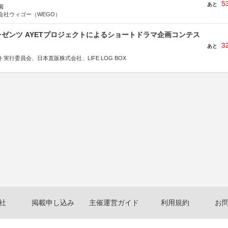
5
あと
園
会社ウィゴー（WEGO）
ゼンツ AYETプロジェクトによるショートドラマ企画コンテス
3
あと
実行委員会、日本直販株式会社、LIFE LOG BOX
社
掲載申し込み
主催運営ガイド
利用規約
お