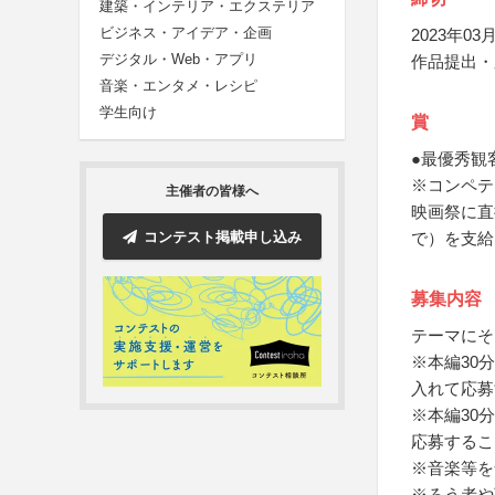
建築・インテリア・エクステリア
ビジネス・アイデア・企画
2023年03月
デジタル・Web・アプリ
作品提出・
音楽・エンタメ・レシピ
学生向け
賞
●最優秀観
※コンペテ
主催者の皆様へ
映画祭に直
コンテスト掲載申し込み
で）を支給
募集内容
テーマにそ
※本編30
入れて応募
※本編30
応募するこ
※音楽等を
※ろう者や