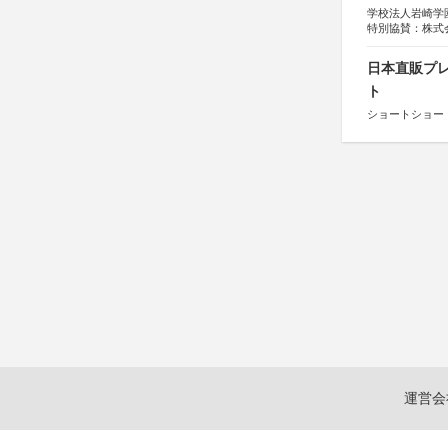
学校法人岩崎学
特別協賛：株式
日本直販プレ
ト
ショートショート
運営会