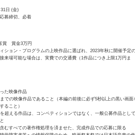
31日 (金)
応募締切、必着
客賞 賞金3万円
ィション・プログラムの上映作品に選ばれ、2023年秋に開催予定
接来場可能な場合は、実費での交通費（1作品につき上限1万円ま
った映像作品
分までの映像作品であること（本編の前後に必ず5秒以上の黒い画面
すること）
分を超える作品は、コンペティションではなく、一般公募作品とし
と
含むすべての著作権処理を済ませた、完成作品での応募に限る
聴覚障害者等への情報保障のため、映画祭本祭では日本語音声の