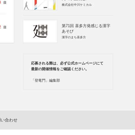
3
日
株式会社中川ケミカル
第71回 喜多方発感じる漢字
2
日
あそび
漢字のまち喜多方
応募される際は、必ず公式ホームページにて
最新の開催情報をご確認ください。
「登竜門」編集部
問い合わせ