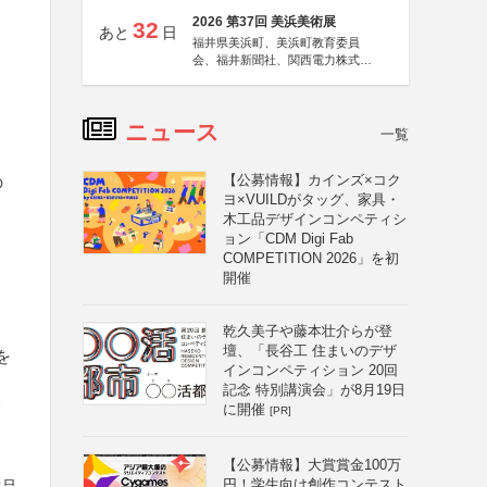
2026 第37回 美浜美術展
32
あと
日
福井県美浜町、美浜町教育委員
会、福井新聞社、関西電力株式会
社
ニュース
一覧
【公募情報】カインズ×コク
の
ヨ×VUILDがタッグ、家具・
木工品デザインコンペティシ
ョン「CDM Digi Fab
COMPETITION 2026」を初
開催
乾久美子や藤本壮介らが登
壇、「長谷工 住まいのデザ
を
インコンペティション 20回
記念 特別講演会」が8月19日
て
に開催
[PR]
【公募情報】大賞賞金100万
円！学生向け創作コンテスト
作品