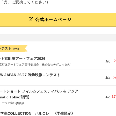
「@」に変換してください）
公式ホームページ
ンテスト
[PR]
ト京町堀アートフェア2026
2
あと
京町堀アートフェア実行委員会（株式会社チグニッタ内）
WN JAPAN 26/27 装飾映像コンテスト
5
あと
ートショート フィルムフェスティバル ＆ アジア
17
matic Tokyo部門】
あと
トアジア実行委員会
る学生COLLECTION―ハルコレ―《学生限定》