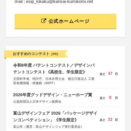
mail : esip_kikaku@kansai-kumikomi.net
公式ホームページ
おすすめのコンテスト
[PR]
令和8年度 パテントコンテスト／デザインパ
テントコンテスト《高校生、学生限定》
47
あと
日
文部科学省、特許庁、日本弁理士会、独立行政法人 工業
所有権情報・研修館（INPIT）
2026年度グッドデザイン・ニューホープ賞
8
あと
日
公益財団法人日本デザイン振興会
富山デザインフェア 2026「パッケージデザイ
32
ンコンペティション」《学生限定》
あと
日
富山市（運営：富山デザインフェア実行委員会）