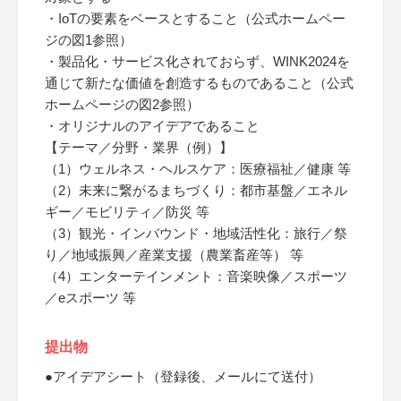
・IoTの要素をベースとすること（公式ホームペー
ジの図1参照）
・製品化・サービス化されておらず、WINK2024を
通じて新たな価値を創造するものであること（公式
ホームページの図2参照）
・オリジナルのアイデアであること
【テーマ／分野・業界（例）】
（1）ウェルネス・ヘルスケア：医療福祉／健康 等
（2）未来に繋がるまちづくり：都市基盤／エネル
ギー／モビリティ／防災 等
（3）観光・インバウンド・地域活性化：旅行／祭
り／地域振興／産業支援（農業畜産等） 等
（4）エンターテインメント：音楽映像／スポーツ
／eスポーツ 等
提出物
●アイデアシート（登録後、メールにて送付）