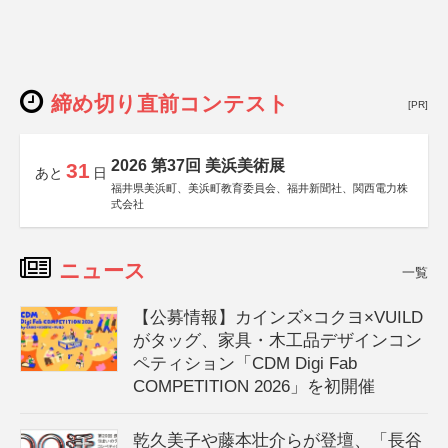
締め切り直前コンテスト
[PR]
2026 第37回 美浜美術展
31
あと
日
福井県美浜町、美浜町教育委員会、福井新聞社、関西電力株
式会社
ニュース
一覧
【公募情報】カインズ×コクヨ×VUILD
がタッグ、家具・木工品デザインコン
ペティション「CDM Digi Fab
COMPETITION 2026」を初開催
乾久美子や藤本壮介らが登壇、「長谷