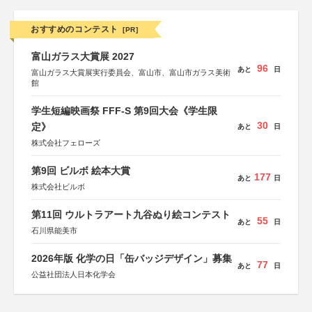
おすすめのコンテスト
[PR]
富山ガラス大賞展 2027
96
あと
日
富山ガラス大賞展実行委員会、富山市、富山市ガラス美術
館
学生短編映画祭 FFF-S 第9回大会《学生限
30
定》
あと
日
株式会社フェローズ
第9回 ビルボ 絵本大賞
177
あと
日
株式会社ビルボ
第11回 ウルトラアート九谷ぬり絵コンテスト
55
あと
日
石川県能美市
2026年版 化学の日「缶バッジデザイン」募集
77
あと
日
公益社団法人日本化学会