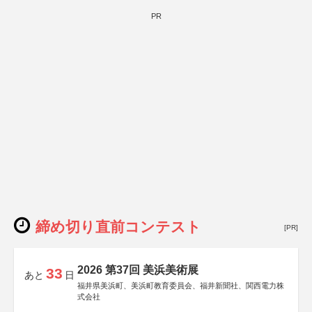
PR
締め切り直前コンテスト
[PR]
2026 第37回 美浜美術展
33
あと
日
福井県美浜町、美浜町教育委員会、福井新聞社、関西電力株
式会社