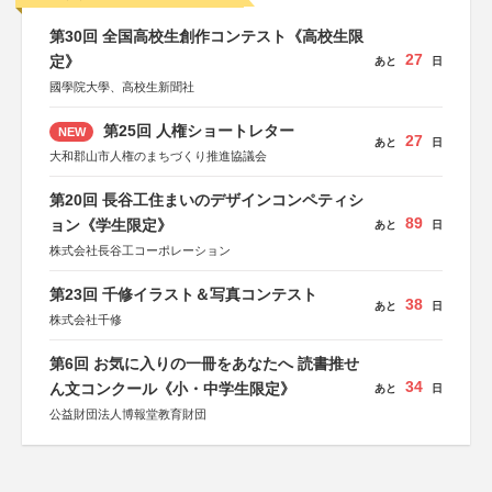
第30回 全国高校生創作コンテスト《高校生限
27
定》
あと
日
國學院大學、高校生新聞社
第25回 人権ショートレター
NEW
27
あと
日
大和郡山市人権のまちづくり推進協議会
第20回 長谷工住まいのデザインコンペティシ
89
ョン《学生限定》
あと
日
株式会社長谷工コーポレーション
第23回 千修イラスト＆写真コンテスト
38
あと
日
株式会社千修
第6回 お気に入りの一冊をあなたへ 読書推せ
34
ん文コンクール《小・中学生限定》
あと
日
公益財団法人博報堂教育財団