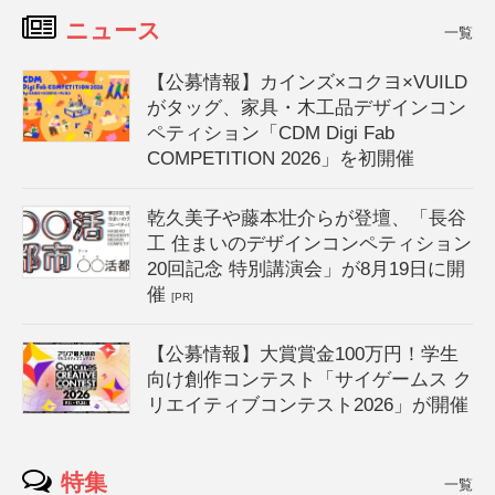
ニュース
一覧
【公募情報】カインズ×コクヨ×VUILD
がタッグ、家具・木工品デザインコン
ペティション「CDM Digi Fab
COMPETITION 2026」を初開催
乾久美子や藤本壮介らが登壇、「長谷
工 住まいのデザインコンペティション
20回記念 特別講演会」が8月19日に開
催
[PR]
【公募情報】大賞賞金100万円！学生
向け創作コンテスト「サイゲームス ク
リエイティブコンテスト2026」が開催
特集
一覧