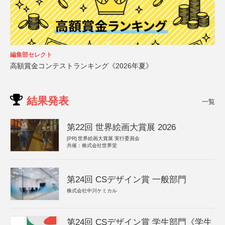
編集部セレクト
高額賞金コンテストランキング《2026年夏》
結果発表
一覧
第22回 世界絵画大賞展 2026
[PR]
世界絵画大賞展 実行委員会
共催：株式会社世界堂
第24回 CSデザイン賞 一般部門
株式会社中川ケミカル
第24回 CSデザイン賞 学生部門《学生