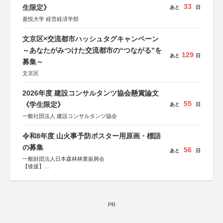
33
生限定》
あと
日
嘉悦大学 経営経済学部
文京区×交流都市ハッシュタグキャンペーン
～あなたがみつけた交流都市の“つながる”を
129
あと
日
募集～
文京区
2026年度 建設コンサルタンツ協会懸賞論文
55
《学生限定》
あと
日
一般社団法人 建設コンサルタンツ協会
令和8年度 山火事予防ポスター用原画・標語
の募集
56
あと
日
一般財団法人日本森林林業振興会
【後援】
総務省消防庁、文部科学省、林野庁、全国森林組合連合
会、森林火災対策協会
PR