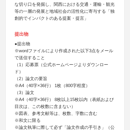
な切り口を発掘し、関西における交通・運輸・観光
等の一層の発展と地域社会の活性化に寄与する「独
創的でインパクトのある提案・提言」
提出物
●提出物
※wordファイルにより作成された以下3点をメール
で送信すること
（1）応募票（公式ホームページよりダウンロー
ド）
（2）論文の要旨
※A4（40字×36行） 1枚（800字程度）
（3）論文
※A4（40字×36行） 8枚以上15枚以内（表紙および
目次は、この枚数に含まない）
※図表、参考文献等は、枚数、字数に含む
※和文に限る
※論文執筆に際して必ず「論文作成の手引き」（公