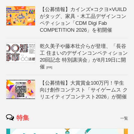
【公募情報】カインズ×コクヨ×VUILD
がタッグ、家具・木工品デザインコン
ペティション「CDM Digi Fab
COMPETITION 2026」を初開催
乾久美子や藤本壮介らが登壇、「長谷
工 住まいのデザインコンペティション
20回記念 特別講演会」が8月19日に開
催
[PR]
【公募情報】大賞賞金100万円！学生
向け創作コンテスト「サイゲームス ク
リエイティブコンテスト2026」が開催
特集
一覧