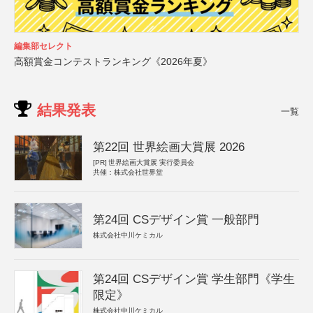
編集部セレクト
高額賞金コンテストランキング《2026年夏》
結果発表
一覧
第22回 世界絵画大賞展 2026
[PR]
世界絵画大賞展 実行委員会
共催：株式会社世界堂
第24回 CSデザイン賞 一般部門
株式会社中川ケミカル
第24回 CSデザイン賞 学生部門《学生
限定》
株式会社中川ケミカル