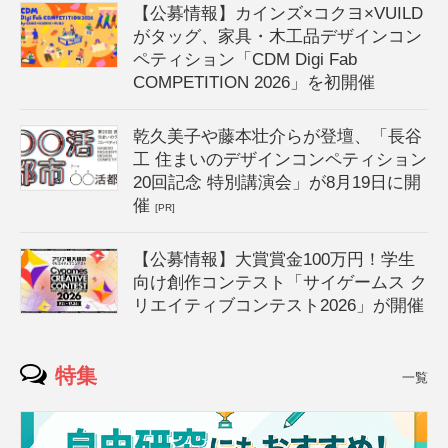
【公募情報】カインズ×コクヨ×VUILD
がタッグ、家具・木工品デザインコン
ペティション「CDM Digi Fab
COMPETITION 2026」を初開催
乾久美子や藤本壮介らが登壇、「長谷
工 住まいのデザインコンペティション
20回記念 特別講演会」が8月19日に開
催
[PR]
【公募情報】大賞賞金100万円！学生
向け創作コンテスト「サイゲームス ク
リエイティブコンテスト2026」が開催
特集
一覧