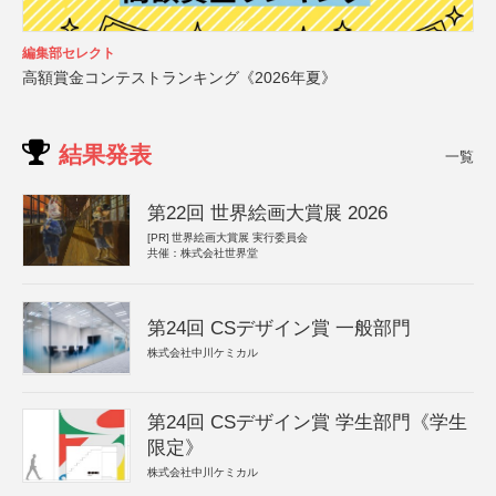
編集部セレクト
高額賞金コンテストランキング《2026年夏》
結果発表
一覧
第22回 世界絵画大賞展 2026
[PR]
世界絵画大賞展 実行委員会
共催：株式会社世界堂
第24回 CSデザイン賞 一般部門
株式会社中川ケミカル
第24回 CSデザイン賞 学生部門《学生
限定》
株式会社中川ケミカル