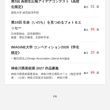
第3回 高校生広報アイデアコンテスト《高校
31
生限定》
あと
日
嘉悦大学 経営経済学部
第10回 生命（いのち）を見つめるフォト＆エ
ッセー
55
あと
日
日本医師会、読売新聞社
後援：厚生労働省、文部科学省
協賛：東京海上日動火災保険株式会社、東京海上日動あん
しん生命保険株式会社
IMAGINE大学 コンペティション2026《学生
23
限定》
あと
日
一般社団法人Design Association Liberal Arts協会
神奈川県美術展 2027 作品募集
69
あと
日
神奈川県美術展委員会、神奈川県立県民ホール（指定管理
者：（公財）神奈川芸術文化財団）、神奈川県
PR