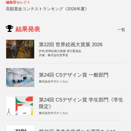
編集部セレクト
高額賞金コンテストランキング《2026年夏》
結果発表
一覧
第22回 世界絵画大賞展 2026
[PR]
世界絵画大賞展 実行委員会
共催：株式会社世界堂
第24回 CSデザイン賞 一般部門
株式会社中川ケミカル
第24回 CSデザイン賞 学生部門《学生
限定》
株式会社中川ケミカル