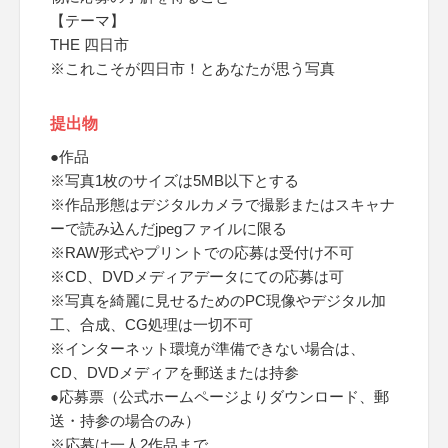
【テーマ】
THE 四日市
※これこそが四日市！とあなたが思う写真
提出物
●作品
※写真1枚のサイズは5MB以下とする
※作品形態はデジタルカメラで撮影またはスキャナ
ーで読み込んだjpegファイルに限る
※RAW形式やプリントでの応募は受付け不可
※CD、DVDメディアデータにての応募は可
※写真を綺麗に見せるためのPC現像やデジタル加
工、合成、CG処理は一切不可
※インターネット環境が準備できない場合は、
CD、DVDメディアを郵送または持参
●応募票（公式ホームページよりダウンロード、郵
送・持参の場合のみ）
※応募は一人2作品まで