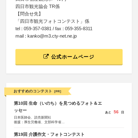
四日市観光協会 TR係
【問合せ先】
「四日市観光フォトコンテスト」係
tel : 059-357-0381 / fax : 059-355-8311
mail : kanko@m3.cty-net.ne.jp
公式ホームページ
おすすめのコンテスト
[PR]
第10回 生命（いのち）を見つめるフォト＆エ
ッセー
56
あと
日
日本医師会、読売新聞社
後援：厚生労働省、文部科学省
協賛：東京海上日動火災保険株式会社、東京海上日動あん
しん生命保険株式会社
第19回 介護作文・フォトコンテスト