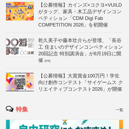
【公募情報】カインズ×コクヨ×VUILD
がタッグ、家具・木工品デザインコン
ペティション「CDM Digi Fab
COMPETITION 2026」を初開催
乾久美子や藤本壮介らが登壇、「長谷
工 住まいのデザインコンペティション
20回記念 特別講演会」が8月19日に開
催
[PR]
【公募情報】大賞賞金100万円！学生
向け創作コンテスト「サイゲームス ク
リエイティブコンテスト2026」が開催
特集
一覧