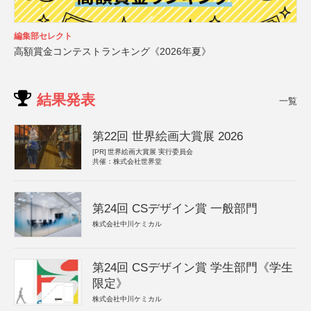
編集部セレクト
高額賞金コンテストランキング《2026年夏》
結果発表
一覧
第22回 世界絵画大賞展 2026
[PR]
世界絵画大賞展 実行委員会
共催：株式会社世界堂
第24回 CSデザイン賞 一般部門
株式会社中川ケミカル
第24回 CSデザイン賞 学生部門《学生
限定》
株式会社中川ケミカル