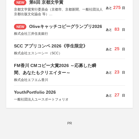
第6回 京都文学賞
NEW
275
あと
日
京都文学賞実行委員会（京都市、京都新聞、一般社団法人
京都出版文化協会 等）
協力：京都府書店商業組合、朝日新聞出版、
KADOKAWA、河出書房新社、幻冬舎、講談社、光文社、
Oliveキャッチコピーグランプリ2026
NEW
集英社、小学館、祥伝社、新潮社、淡交社、ちいさいミシ
83
あと
日
マ社、徳間書店、早川書房、PHP研究所、双葉社、文藝春
株式会社三井住友銀行
秋、ポプラ社、毎日新聞出版
SCC アプリコンペ 2026《学生限定》
25
あと
日
株式会社エスシーシー（SCC）
FM香川 CMコピー大賞2026 ～応募した瞬
23
間、あなたもクリエイター～
あと
日
株式会社エフエム香川
YouthPortfolio 2026
27
あと
日
一般社団法人ユースポートフォリオ
PR