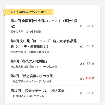
おすすめのコンテスト
[PR]
第30回 全国高校生創作コンテスト《高校生限
26
定》
あと
日
國學院大學、高校生新聞社
第6回 丸山薫「帆・ランプ・鷗」賞 詩作品募
52
集《小・中・高校生限定》
あと
日
愛知県豊橋市、丸山薫賞運営委員会
第6回「都民の人権川柳」
22
あと
日
東京都人権啓発活動ネットワーク協議会
第6回 「絵と言葉のチカラ展」
126
あと
日
「絵と言葉のチカラ展」実行委員会
第17回 「税金をテーマに川柳大募集！」
22
あと
日
一般社団法人武蔵府中法人会