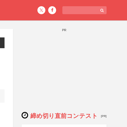
PR
締め切り直前コンテスト
[PR]