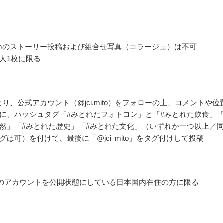
agramのストーリー投稿および組合せ写真（コラージュ）は不可
人1枚に限る
ramより、公式アカウント（@jci.mito）をフォローの上、コメントや位
に、ハッシュタグ「#みとれたフォトコン」と「#みとれた飲食」「
然」「#みとれた歴史」「#みとれた文化」（いずれか一つ以上／
グは可）を付けて、最後に「@jci_mito」をタグ付けして投稿
gram のアカウントを公開状態にしている日本国内在住の方に限る