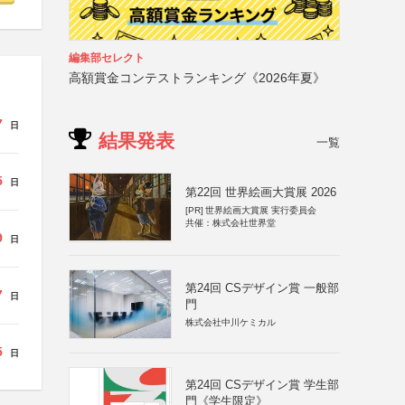
編集部セレクト
高額賞金コンテストランキング《2026年夏》
7
日
結果発表
一覧
5
日
第22回 世界絵画大賞展 2026
[PR]
世界絵画大賞展 実行委員会
共催：株式会社世界堂
9
日
第24回 CSデザイン賞 一般部
7
日
門
株式会社中川ケミカル
5
日
第24回 CSデザイン賞 学生部
門《学生限定》