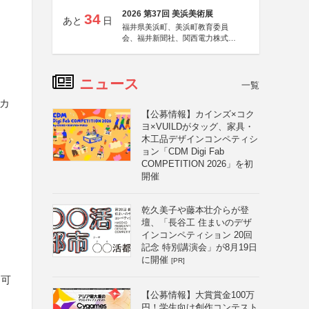
2026 第37回 美浜美術展
34
あと
日
福井県美浜町、美浜町教育委員
会、福井新聞社、関西電力株式会
社
ニュース
一覧
Oカ
【公募情報】カインズ×コク
ヨ×VUILDがタッグ、家具・
木工品デザインコンペティシ
ョン「CDM Digi Fab
COMPETITION 2026」を初
開催
乾久美子や藤本壮介らが登
壇、「長谷工 住まいのデザ
インコンペティション 20回
記念 特別講演会」が8月19日
に開催
[PR]
不可
【公募情報】大賞賞金100万
円！学生向け創作コンテスト