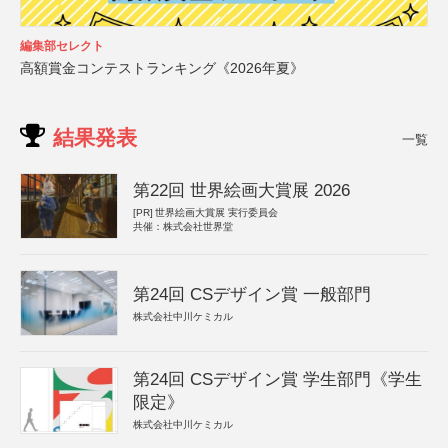
編集部セレクト
高額賞金コンテストランキング《2026年夏》
結果発表
一覧
第22回 世界絵画大賞展 2026
[PR]
世界絵画大賞展 実行委員会
共催：株式会社世界堂
第24回 CSデザイン賞 一般部門
株式会社中川ケミカル
第24回 CSデザイン賞 学生部門《学生
限定》
株式会社中川ケミカル