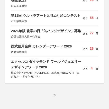
校生限定》
あと
日
日本工業大学
第11回 ウルトラアート九谷ぬり絵コンテスト
55
あと
日
石川県能美市
2026年版 化学の日「缶バッジデザイン」募集
77
あと
日
公益社団法人日本化学会
西武信用金庫 カレンダーアワード 2026
26
あと
日
西武信用金庫
エクセルコ ダイヤモンド ワールドジュエリー
デザインアワード 2026
4
あと
日
株式会社NEW ART HOLDINGS、株式会社NEW ART（エ
クセルコ ダイヤモンド）
PR