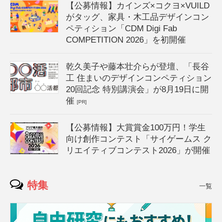
【公募情報】カインズ×コクヨ×VUILD
がタッグ、家具・木工品デザインコン
ペティション「CDM Digi Fab
COMPETITION 2026」を初開催
乾久美子や藤本壮介らが登壇、「長谷
工 住まいのデザインコンペティション
20回記念 特別講演会」が8月19日に開
催
[PR]
【公募情報】大賞賞金100万円！学生
向け創作コンテスト「サイゲームス ク
リエイティブコンテスト2026」が開催
特集
一覧