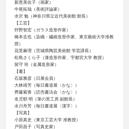
新恵美佐子（画家）
中尾拓哉（美術評論家）
水沢 勉（神奈川県立近代美術館 館長）
【工芸】
狩野智宏（ガラス造形作家）
橋本圭也（染織・繊維造形作家、東京藝術大学准教
授）
花里麻理（茨城県陶芸美術館 学芸課長）
松島さくら子（漆造形作家、宇都宮大学 教授）
留守 玲（金属造形家）
【書】
石坂雅彦（日展会員）
大林靖芳（毎日書道展〈かな〉）
齊藤紫香（読売書法会〈かな〉）
名児耶 明（筆の里工房 副館長）
水川舟芳（毎日書道展〈漢字〉）
【写真】
小原真史（東京工芸大学 准教授）
戸田昌子（写真史家）