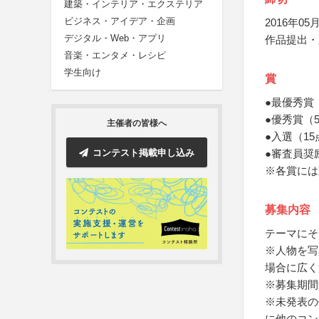
建築・インテリア・エクステリア
ビジネス・アイデア・企画
2016年05月
デジタル・Web・アプリ
作品提出・
音楽・エンタメ・レシピ
学生向け
賞
●最優秀賞
●優秀賞（
主催者の皆様へ
●入選（15
コンテスト掲載申し込み
●審査員奨
※各賞には
募集内容
テーマにそ
※人物を写
場合に広く
※募集期間
※未発表の
に他のコン