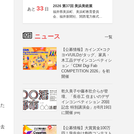
2026 第37回 美浜美術展
33
あと
日
福井県美浜町、美浜町教育委員
会、福井新聞社、関西電力株式会
社
ニュース
一覧
【公募情報】カインズ×コク
ヨ×VUILDがタッグ、家具・
木工品デザインコンペティシ
ョン「CDM Digi Fab
COMPETITION 2026」を初
開催
乾久美子や藤本壮介らが登
壇、「長谷工 住まいのデザ
インコンペティション 20回
した
記念 特別講演会」が8月19日
に開催
[PR]
過去
【公募情報】大賞賞金100万
円！学生向け創作コンテスト
る