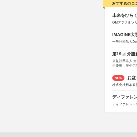
おすすめのコ
未来をひらく若
OMデジタルソ
IMAGINE
一般社団法人Design 
第19回 介
公益社団法人 
※後援：厚生労
お盆
NEW
株式会社日本香
ディファレン
ディファレント