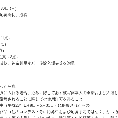
30日 (月)
応募締切、必着
（1点）
5点）
点）
励賞（3点）
賞状、神奈川県産米、施設入場券等を贈呈
った写真
真に入れる場合、応募に際して必ず被写体本人の承諾および入選
活用されることに関しての使用許可を得ること
中（平成28年1月8日～5月30日）に撮影されたもの
作品（他のコンテスト等に応募中および応募予定ではなく、かつ
テスト等で入賞していない作品、雑誌等への投稿等も含む）に限