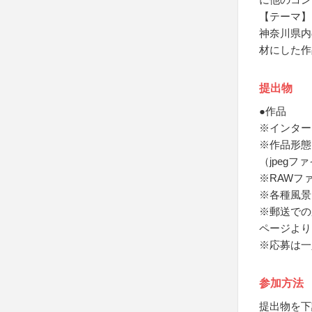
【テーマ】
神奈川県内
材にした作
提出物
●作品
※インター
※作品形態
（jpeg
※RAWフ
※各種風景
※郵送での
ページより
※応募は一
参加方法
提出物を下