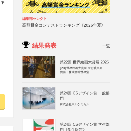
光キ
編集部セレクト
高額賞金コンテストランキング《2026年夏》
結果発表
一覧
第22回 世界絵画大賞展 2026
[PR]
世界絵画大賞展 実行委員会
共催：株式会社世界堂
第24回 CSデザイン賞 一般部
門
株式会社中川ケミカル
第24回 CSデザイン賞 学生部
門《学生限定》