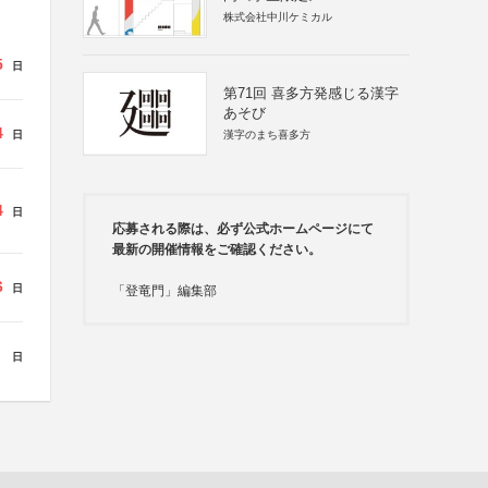
株式会社中川ケミカル
5
日
第71回 喜多方発感じる漢字
あそび
4
日
漢字のまち喜多方
4
日
応募される際は、必ず公式ホームページにて
最新の開催情報をご確認ください。
6
日
「登竜門」編集部
日