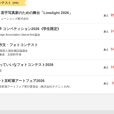
ンテスト
[PR]
手写真家のための舞台「Limelight 2026」
8
あと
リューションズ株式会社
大学 コンペティション2026《学生限定》
2
あと
Association Liberal Arts協会
護作文・フォトコンテスト
5
あと
全国老人福祉施設協議会
働省、文部科学省
っていいなフォトコンテスト2026
1
あと
堂
ト京町堀アートフェア2026
3
あと
京町堀アートフェア実行委員会（株式会社チグニッタ内）