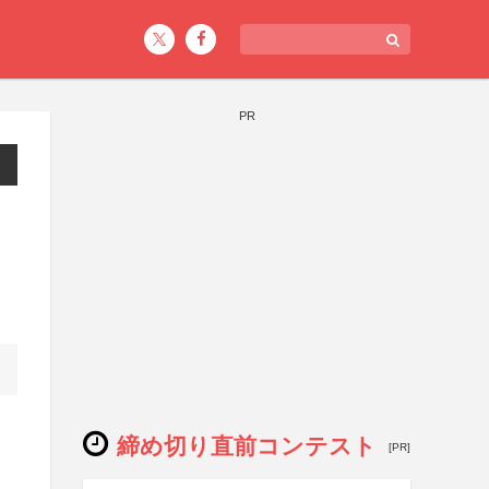
PR
締め切り直前コンテスト
[PR]