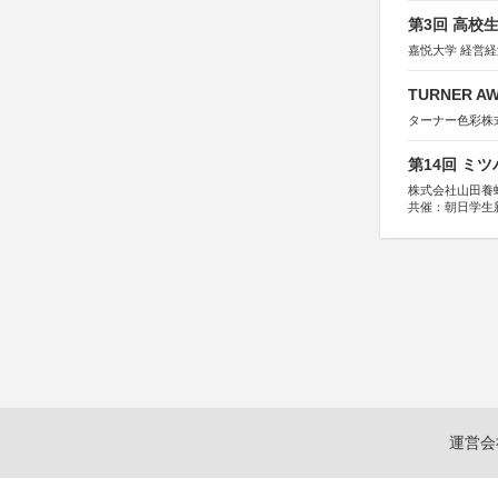
第3回 高校
嘉悦大学 経営
TURNER A
ターナー色彩株
第14回 ミ
株式会社山田養
共催：朝日学生
運営会