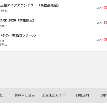
生広報アイデアコンテスト《高校生限定》
3
あと
経済学部
WARD 2026《学生限定》
8
あと
式会社
ツバチの一枚画コンクール
3
あと
蜂場
新聞社
社
掲載申し込み
主催運営ガイド
利用規約
お