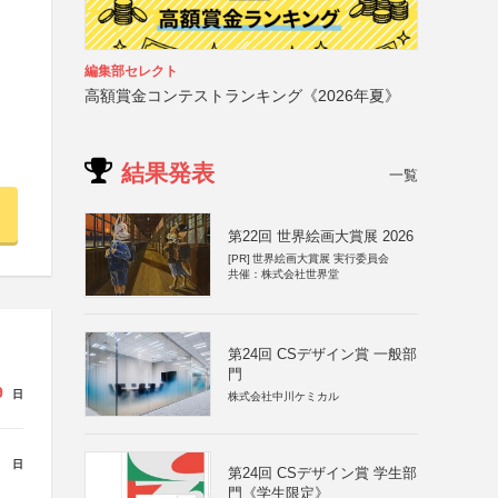
編集部セレクト
高額賞金コンテストランキング《2026年夏》
結果発表
一覧
第22回 世界絵画大賞展 2026
[PR]
世界絵画大賞展 実行委員会
共催：株式会社世界堂
第24回 CSデザイン賞 一般部
門
9
日
株式会社中川ケミカル
日
第24回 CSデザイン賞 学生部
門《学生限定》