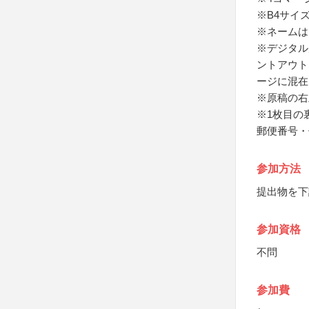
※B4サイ
※ネームは
※デジタル
ントアウト
ージに混在
※原稿の右
※1枚目の
郵便番号・
参加方法
提出物を下
参加資格
不問
参加費