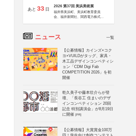
2026 第37回 美浜美術展
33
あと
日
福井県美浜町、美浜町教育委員
会、福井新聞社、関西電力株式会
社
ニュース
一覧
【公募情報】カインズ×コク
ヨ×VUILDがタッグ、家具・
木工品デザインコンペティシ
ョン「CDM Digi Fab
COMPETITION 2026」を初
開催
乾久美子や藤本壮介らが登
壇、「長谷工 住まいのデザ
インコンペティション 20回
記念 特別講演会」が8月19日
に開催
[PR]
【公募情報】大賞賞金100万
円！学生向け創作コンテスト