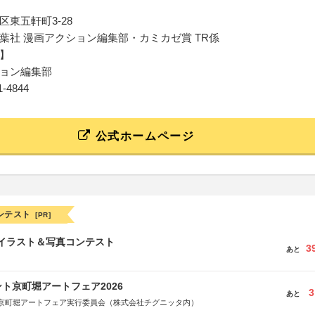
区東五軒町3-28
葉社 漫画アクション編集部・カミカゼ賞 TR係
】
ョン編集部
61-4844
公式ホームページ
ンテスト
[PR]
修イラスト＆写真コンテスト
3
あと
ト京町堀アートフェア2026
3
あと
京町堀アートフェア実行委員会（株式会社チグニッタ内）