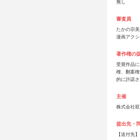
無し
審査員
たかの宗美
漫画アクシ
著作権の
受賞作品に
権、翻案権
的に許諾さ
主催
株式会社双
提出先・
【送付先】