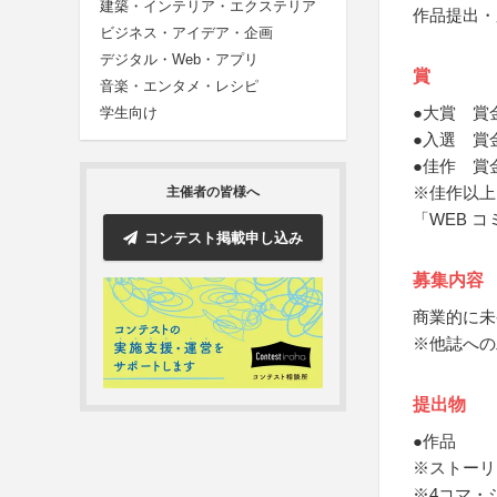
建築・インテリア・エクステリア
作品提出・
ビジネス・アイデア・企画
デジタル・Web・アプリ
賞
音楽・エンタメ・レシピ
●大賞 賞金1
学生向け
●入選 賞金3
●佳作 賞金1
※佳作以上
主催者の皆様へ
「WEB 
コンテスト掲載申し込み
募集内容
商業的に未
※他誌への
提出物
●作品
※ストーリ
※4コマ・