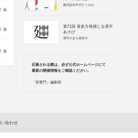
株式会社中川ケミカル
2
日
第71回 喜多方発感じる漢字
5
日
あそび
漢字のまち喜多方
9
日
応募される際は、必ず公式ホームページにて
最新の開催情報をご確認ください。
「登竜門」編集部
問い合わせ