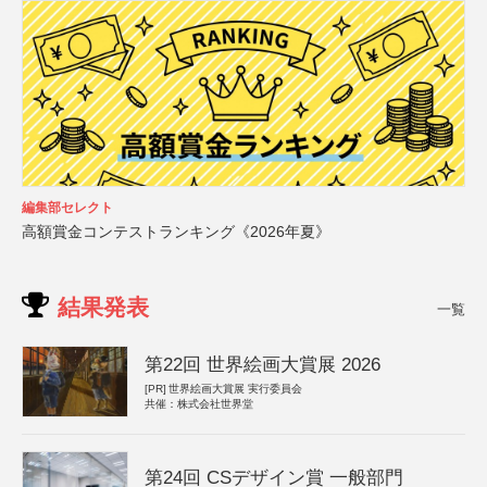
編集部セレクト
高額賞金コンテストランキング《2026年夏》
結果発表
一覧
第22回 世界絵画大賞展 2026
[PR]
世界絵画大賞展 実行委員会
共催：株式会社世界堂
第24回 CSデザイン賞 一般部門