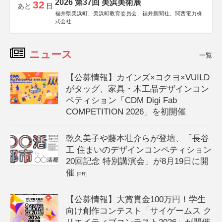
2026 第37回 美浜美術展
32
あと
日
福井県美浜町、美浜町教育委員会、福井新聞社、関西電力株
式会社
ニュース
一覧
【公募情報】カインズ×コクヨ×VUILD
がタッグ、家具・木工品デザインコン
ペティション「CDM Digi Fab
COMPETITION 2026」を初開催
乾久美子や藤本壮介らが登壇、「長谷
工 住まいのデザインコンペティション
20回記念 特別講演会」が8月19日に開
催
[PR]
【公募情報】大賞賞金100万円！学生
向け創作コンテスト「サイゲームス ク