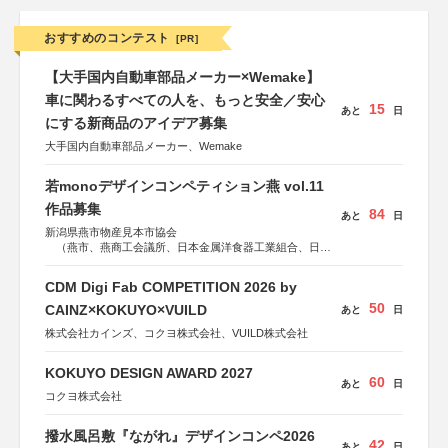
おすすめのコンテスト
[PR]
【大手国内自動車部品メーカー×Wemake】
車に関わるすべての人を、もっと安全／安心
15
あと
日
にする新商品のアイデア募集
大手国内自動車部品メーカー、Wemake
若monoデザインコンペティション燕 vol.11
作品募集
84
あと
日
新潟県燕市物産見本市協会
（燕市、燕商工会議所、日本金属洋食器工業組合、日本
金属ハウスウェア工業組合）
CDM Digi Fab COMPETITION 2026 by
50
CAINZ×KOKUYO×VUILD
あと
日
株式会社カインズ、コクヨ株式会社、VUILD株式会社
KOKUYO DESIGN AWARD 2027
60
あと
日
コクヨ株式会社
撥水風呂敷『ながれ』デザインコンペ2026
42
あと
日