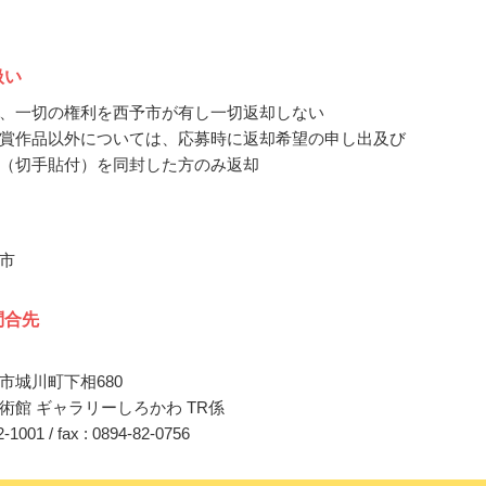
扱い
、一切の権利を西予市が有し一切返却しない
賞作品以外については、応募時に返却希望の申し出及び
（切手貼付）を同封した方のみ返却
市
問合先
市城川町下相680
術館 ギャラリーしろかわ TR係
82-1001 / fax : 0894-82-0756