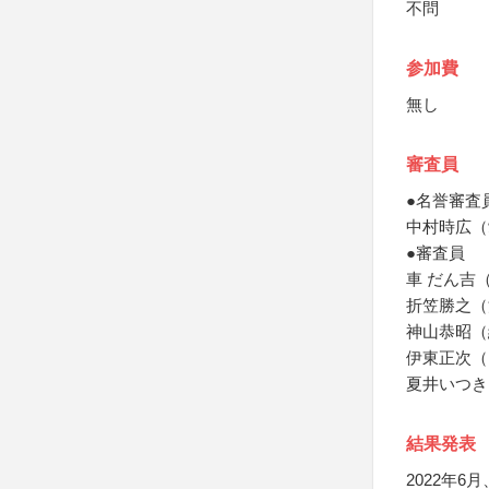
不問
参加費
無し
審査員
●名誉審査
中村時広（
●審査員
車 だん吉
折笠勝之（
神山恭昭（
伊東正次（
夏井いつき
結果発表
2022年