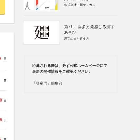
株式会社中川ケミカル
第71回 喜多方発感じる漢字
あそび
漢字のまち喜多方
0
日
応募される際は、必ず公式ホームページにて
最新の開催情報をご確認ください。
日
「登竜門」編集部
8
日
5
日
5
日