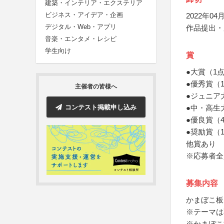
建築・インテリア・エクステリア
ビジネス・アイデア・企画
2022年04月
デジタル・Web・アプリ
作品提出・
音楽・エンタメ・レシピ
学生向け
賞
●大賞（1
●優秀賞（
主催者の皆様へ
●ジュニア
コンテスト掲載申し込み
●中・高生
●優良賞（
●奨励賞（
他賞あり
※応募者全
募集内容
かまぼこ板
※テーマは
※かまぼこ