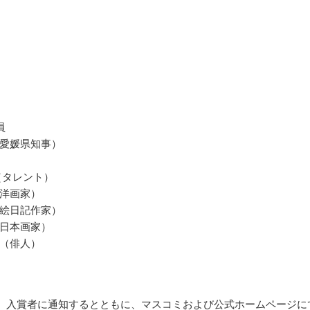
員
愛媛県知事）
（タレント）
洋画家）
絵日記作家）
日本画家）
（俳人）
6月、入賞者に通知するとともに、マスコミおよび公式ホームページに