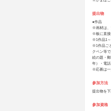
提出物
●作品
※画材は、
※板に直接
※1作品1～
※1作品ご
クペン等で
絵の題・郵
年）・電話
※応募は一
参加方法
提出物を下
参加資格