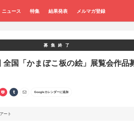
ニュース
特集
結果発表
メルマガ登録
募集終了
回 全国「かまぼこ板の絵」展覧会作品
Googleカレンダーに追加
アート