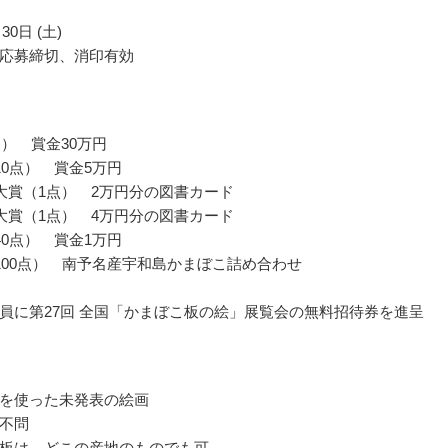
30日 (土)
応募締切、消印有効
点） 賞金30万円
10点） 賞金5万円
大賞（1点） 2万円分の図書カード
大賞（1点） 4万円分の図書カード
40点） 賞金1万円
100点） 南予名産宇和島かまぼこ詰め合わせ
員に第27回 全国「かまぼこ板の絵」展覧会の無料招待券を進呈
を使った未発表の絵画
不問
板は、どこの産地のものでも可