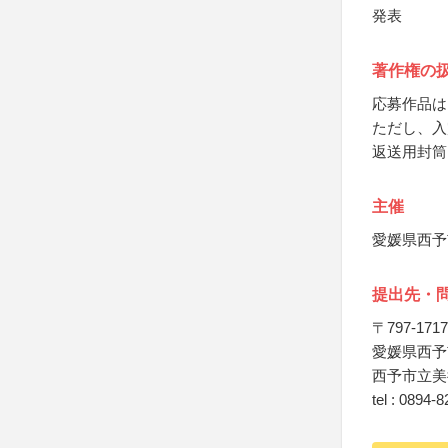
発表
著作権の
応募作品は
ただし、入
返送用封筒
主催
愛媛県西予
提出先・
〒797-1717
愛媛県西予
西予市立美
tel : 0894-