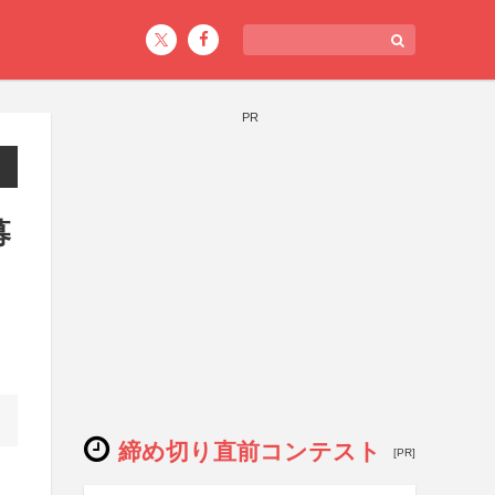
PR
募
締め切り直前コンテスト
[PR]