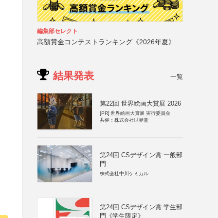
編集部セレクト
高額賞金コンテストランキング《2026年夏》
結果発表
一覧
第22回 世界絵画大賞展 2026
[PR]
世界絵画大賞展 実行委員会
共催：株式会社世界堂
第24回 CSデザイン賞 一般部
門
株式会社中川ケミカル
第24回 CSデザイン賞 学生部
門《学生限定》