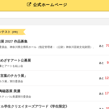
公式ホームページ
ンテスト
[PR]
 2027 作品募集
7
あと
委員会、神奈川県立県民ホール（指定管理者：（公財）神奈川芸術文化財団）、
をめざすアート公募展
9
あと
康とアートを結ぶ会
と言葉のチカラ展」
12
あと
カラ展」実行委員会
際陶磁器展 美濃
17
あと
スティバル美濃実行委員会
クル学生クリエイターズアワード《学生限定》
2
あと