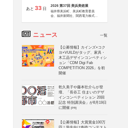
2026 第37回 美浜美術展
33
あと
日
福井県美浜町、美浜町教育委員
会、福井新聞社、関西電力株式会
社
ニュース
一覧
【公募情報】カインズ×コク
ヨ×VUILDがタッグ、家具・
木工品デザインコンペティシ
ョン「CDM Digi Fab
COMPETITION 2026」を初
開催
乾久美子や藤本壮介らが登
壇、「長谷工 住まいのデザ
インコンペティション 20回
記念 特別講演会」が8月19日
に開催
[PR]
【公募情報】大賞賞金100万
円！学生向け創作コンテスト