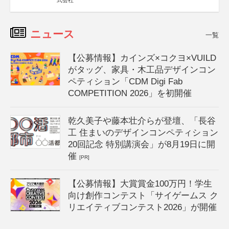
式会社
ニュース
一覧
【公募情報】カインズ×コクヨ×VUILD
がタッグ、家具・木工品デザインコン
ペティション「CDM Digi Fab
COMPETITION 2026」を初開催
乾久美子や藤本壮介らが登壇、「長谷
工 住まいのデザインコンペティション
20回記念 特別講演会」が8月19日に開
催
[PR]
【公募情報】大賞賞金100万円！学生
向け創作コンテスト「サイゲームス ク
リエイティブコンテスト2026」が開催