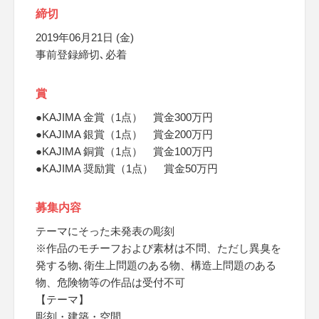
締切
2019年06月21日 (金)
事前登録締切､必着
賞
●KAJIMA 金賞（1点） 賞金300万円
●KAJIMA 銀賞（1点） 賞金200万円
●KAJIMA 銅賞（1点） 賞金100万円
●KAJIMA 奨励賞（1点） 賞金50万円
募集内容
テーマにそった未発表の彫刻
※作品のモチーフおよび素材は不問、ただし異臭を
発する物､衛生上問題のある物、構造上問題のある
物、危険物等の作品は受付不可
【テーマ】
彫刻・建築・空間