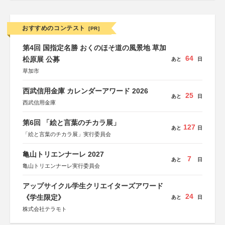
おすすめのコンテスト
[PR]
第4回 国指定名勝 おくのほそ道の風景地 草加
64
松原展 公募
あと
日
草加市
西武信用金庫 カレンダーアワード 2026
25
あと
日
西武信用金庫
第6回 「絵と言葉のチカラ展」
127
あと
日
「絵と言葉のチカラ展」実行委員会
亀山トリエンナーレ 2027
7
あと
日
亀山トリエンナーレ実行委員会
アップサイクル学生クリエイターズアワード
24
《学生限定》
あと
日
株式会社テラモト