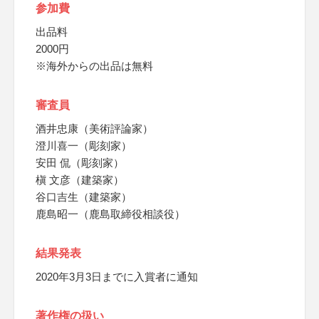
参加費
出品料
2000円
※海外からの出品は無料
審査員
酒井忠康（美術評論家）
澄川喜一（彫刻家）
安田 侃（彫刻家）
槇 文彦（建築家）
谷口吉生（建築家）
鹿島昭一（鹿島取締役相談役）
結果発表
2020年3月3日までに入賞者に通知
著作権の扱い