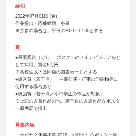
締切
2022年07月01日 (金)
作品提出・応募締切、必着
※持参の場合は、平日の9:00～17:00とする
賞
●最優秀賞（1点） ポスターのメインビジュアルと
して採用、賞金5万円
※高校生以下は同額の図書カードとする
●優秀賞（若干点） 主催公演・行事の印刷物等に
使用する場合あり
●奨励賞（若干点／小中学生の作品が対象）
※上記の入賞作品の他、若干数の入選作品をポスタ
ー原画展で掲出
募集内容
「かがわ文化芸術祭 2022」の顔となるポスター原