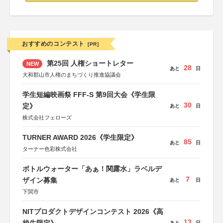
おすすめのコンテスト
[PR]
第25回 人権ショートレター
NEW
28
あと
日
大和郡山市人権のまちづくり推進協議会
学生短編映画祭 FFF-S 第9回大会《学生限
30
定》
あと
日
株式会社フェローズ
TURNER AWARD 2026《学生限定》
85
あと
日
ターナー色彩株式会社
ボトルウォーター「あぁ！関露水」ラベルデ
7
ザイン募集
あと
日
下関市
NITプロダクトデザインコンテスト 2026《高
13
あと
日