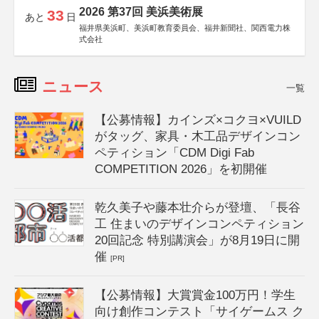
2026 第37回 美浜美術展
33
あと
日
福井県美浜町、美浜町教育委員会、福井新聞社、関西電力株
式会社
ニュース
一覧
【公募情報】カインズ×コクヨ×VUILD
がタッグ、家具・木工品デザインコン
ペティション「CDM Digi Fab
COMPETITION 2026」を初開催
乾久美子や藤本壮介らが登壇、「長谷
工 住まいのデザインコンペティション
20回記念 特別講演会」が8月19日に開
催
[PR]
【公募情報】大賞賞金100万円！学生
向け創作コンテスト「サイゲームス ク