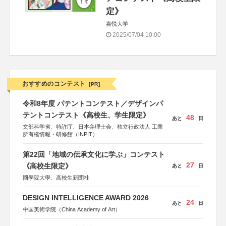
定》
嘉悦大学
2025/07/04 10:00
おすすめのコンテスト
[PR]
令和8年度 パテントコンテスト／デザインパ
テントコンテスト《高校生、学生限定》
48
あと
日
文部科学省、特許庁、日本弁理士会、独立行政法人 工業
所有権情報・研修館（INPIT）
第22回「地域の伝承文化に学ぶ」コンテスト
27
《高校生限定》
あと
日
國學院大學、高校生新聞社
DESIGN INTELLIGENCE AWARD 2026
24
あと
日
中国美術学院（China Academy of Art）