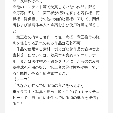
※二次創作は不可
※他のコンテスト等で受賞していない作品に限る
※応募に際して、第三者が権利を有する著作権、商
標権、肖像権、その他の知的財産権に関して、関係
者および被写体本人の承諾および使用許可を得るこ
と
※第三者の有する著作・肖像・商標・意匠権等の権
利を侵害する恐れのある作品は応募不可
※作品で使用する素材（例えば映像作品の音や音楽
素材等）については、効果音も含め全てオリジナ
ル、または著作権の問題をクリアにしたもののみ可
※生成AI利用の場合、第三者の著作権を侵害してい
る可能性があるため注意すること
【テーマ】
「あなたが住んでいる街の良さを伝えよう」
※イラスト・写真・動画・歌・ことば（キャッチコ
ピー）で、自由にいま住んでいる街の魅力を発信す
ること