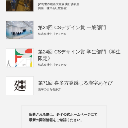
[PR]
世界絵画大賞展 実行委員会
共催：株式会社世界堂
第24回 CSデザイン賞 一般部門
株式会社中川ケミカル
第24回 CSデザイン賞 学生部門《学生
限定》
株式会社中川ケミカル
第71回 喜多方発感じる漢字あそび
漢字のまち喜多方
応募される際は、必ず公式ホームページにて
最新の開催情報をご確認ください。