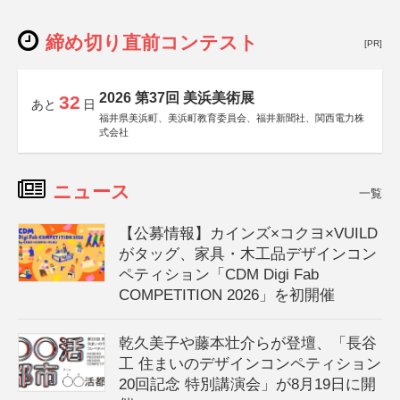
締め切り直前コンテスト
[PR]
2026 第37回 美浜美術展
32
あと
日
福井県美浜町、美浜町教育委員会、福井新聞社、関西電力株
式会社
ニュース
一覧
【公募情報】カインズ×コクヨ×VUILD
がタッグ、家具・木工品デザインコン
ペティション「CDM Digi Fab
COMPETITION 2026」を初開催
乾久美子や藤本壮介らが登壇、「長谷
工 住まいのデザインコンペティション
20回記念 特別講演会」が8月19日に開