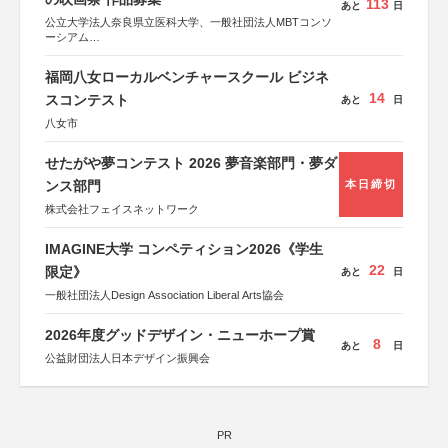
113
あと
日
公立大学法人奈良県立医科大学、一般社団法人MBTコンソ
ーシアム
協力：読売新聞社
福岡八女ローカルベンチャースクール ビジネ
後援：厚生労働省
14
文部科学省
スコンテスト
あと
日
奈良県
八女市
日本経済団体連合会
関西経済連合会
「“よい仕事おこし”フェア」実行委員会
せたがや夢コンテスト 2026 夢音楽部門・夢ダ
関西文化学術研究都市推進機構
ンス部門
本日締切
東京難病団体連絡協議会
株式会社フェイスネットワーク
IMAGINE大学 コンペティション2026《学生
22
限定》
あと
日
一般社団法人Design Association Liberal Arts協会
2026年度グッドデザイン・ニューホープ賞
8
あと
日
公益財団法人日本デザイン振興会
PR