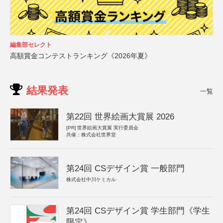
編集部セレクト
高額賞金コンテストランキング《2026年夏》
結果発表
一覧
第22回 世界絵画大賞展 2026
[PR]
世界絵画大賞展 実行委員会
共催：株式会社世界堂
第24回 CSデザイン賞 一般部門
株式会社中川ケミカル
第24回 CSデザイン賞 学生部門《学生
限定》