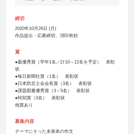
締切
2020年10月26日 (月)
作品提出・応募締切、消印有効
賞
●最優秀賞（学年1名／計10～12名を予定） 表彰
状
●毎日新聞社賞（1名） 表彰状
●日本防災士会会長賞（3名） 表彰状
●課題図書優秀賞（3～5名） 表彰状
●特別賞（3名） 表彰状
他賞あり
募集内容
テーマにそった未発表の作文