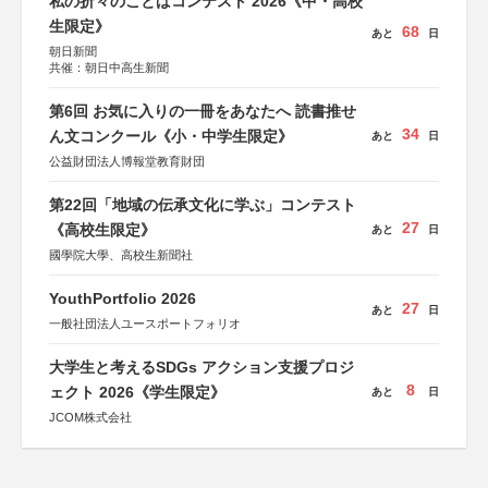
私の折々のことばコンテスト 2026《中・高校
生限定》
68
あと
日
朝日新聞
共催：朝日中高生新聞
第6回 お気に入りの一冊をあなたへ 読書推せ
34
ん文コンクール《小・中学生限定》
あと
日
公益財団法人博報堂教育財団
第22回「地域の伝承文化に学ぶ」コンテスト
27
《高校生限定》
あと
日
國學院大學、高校生新聞社
YouthPortfolio 2026
27
あと
日
一般社団法人ユースポートフォリオ
大学生と考えるSDGs アクション支援プロジ
8
ェクト 2026《学生限定》
あと
日
JCOM株式会社