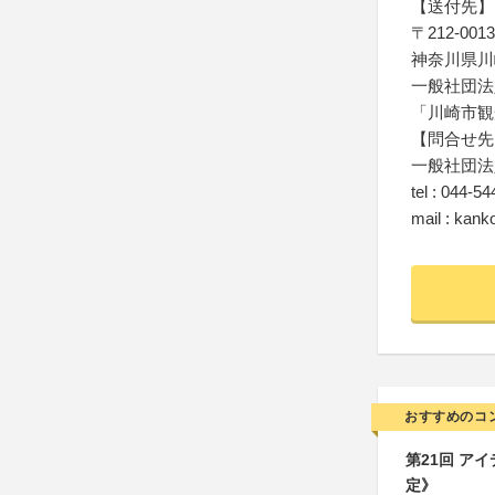
【送付先】
〒212-0013
神奈川県川
一般社団法
「川崎市観
【問合せ先
一般社団法
tel : 044-5
mail : kan
おすすめのコ
第21回 ア
定》