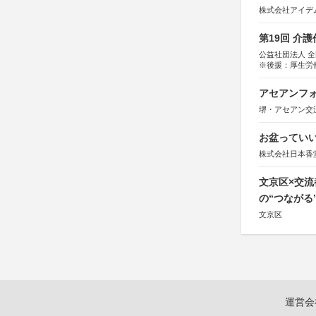
株式会社アイデ
第19回 介
公益社団法人 
※後援：厚生労
アセアンフォ
堺・アセアン交
お盆っていい
株式会社日本香
文京区×交
の“つながる
文京区
運営会