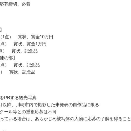
応募締切、必着
】
（1点） 賞状、賞金10万円
5点） 賞状、賞金1万円
8点） 賞状、記念品
徒の部】
1点） 賞状、記念品
点） 賞状、記念品
をPRする観光写真
年1月以降、川崎市内で撮影した未発表の自作品に限る
クール等との重複応募は不可
っている場合は、あらかじめ被写体の人物に応募の了解を得るこ