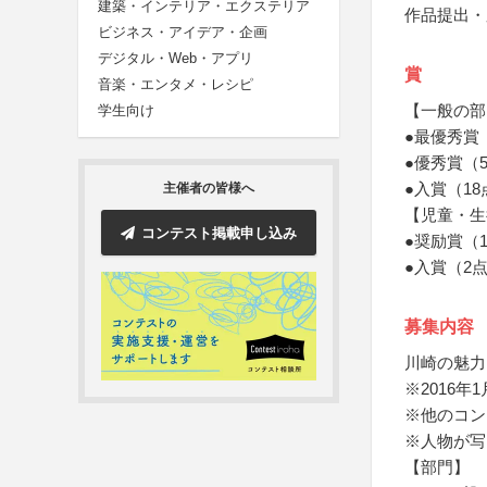
建築・インテリア・エクステリア
作品提出・
ビジネス・アイデア・企画
デジタル・Web・アプリ
賞
音楽・エンタメ・レシピ
【一般の部
学生向け
●最優秀賞
●優秀賞（
●入賞（1
主催者の皆様へ
【児童・生
コンテスト掲載申し込み
●奨励賞（
●入賞（2
募集内容
川崎の魅力
※2016
※他のコン
※人物が写
【部門】