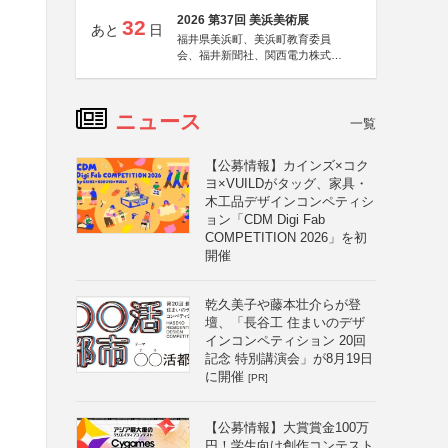
2026 第37回 美浜美術展
32
あと
日
福井県美浜町、美浜町教育委員
会、福井新聞社、関西電力株式会
社
ニュース
一覧
【公募情報】カインズ×コク
ヨ×VUILDがタッグ、家具・
木工品デザインコンペティシ
ョン「CDM Digi Fab
COMPETITION 2026」を初
開催
乾久美子や藤本壮介らが登
壇、「長谷工 住まいのデザ
インコンペティション 20回
記念 特別講演会」が8月19日
に開催
[PR]
と
【公募情報】大賞賞金100万
円！学生向け創作コンテスト