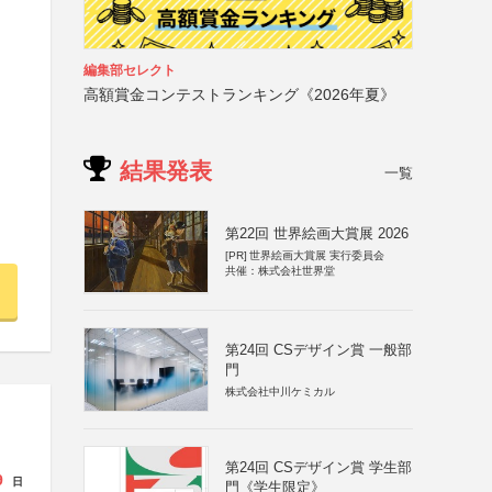
編集部セレクト
高額賞金コンテストランキング《2026年夏》
結果発表
一覧
第22回 世界絵画大賞展 2026
[PR]
世界絵画大賞展 実行委員会
共催：株式会社世界堂
第24回 CSデザイン賞 一般部
門
株式会社中川ケミカル
第24回 CSデザイン賞 学生部
9
日
門《学生限定》