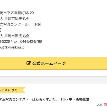
崎市幸区堀川町66-20
人 川崎市観光協会
光写真コンクール」 TR係
】
人 川崎市観光協会
44-8229 / fax : 044-543-5769
kou@k-kankou.jp
公式ホームページ
ンテスト
[PR]
イデム写真コンテスト「はたらくすがた」《小・中・高校生限
3
あと