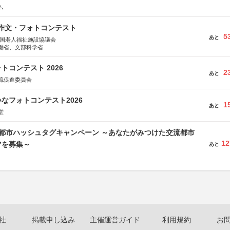
ム
護作文・フォトコンテスト
5
あと
全国老人福祉施設協議会
働省、文部科学省
トコンテスト 2026
2
あと
流促進委員会
なフォトコンテスト2026
1
あと
堂
流都市ハッシュタグキャンペーン ～あなたがみつけた交流都市
12
”を募集～
あと
社
掲載申し込み
主催運営ガイド
利用規約
お