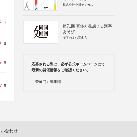
株式会社中川ケミカル
3
日
第71回 喜多方発感じる漢字
あそび
漢字のまち喜多方
3
日
5
日
応募される際は、必ず公式ホームページにて
最新の開催情報をご確認ください。
「登竜門」編集部
7
日
問い合わせ