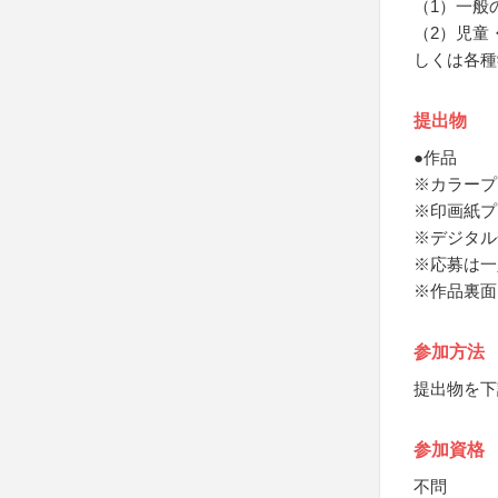
（1）一般
（2）児童
しくは各種
提出物
●作品
※カラープ
※印画紙プ
※デジタル
※応募は一
※作品裏面
参加方法
提出物を下
参加資格
不問