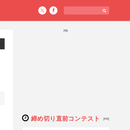
PR
締め切り直前コンテスト
[PR]