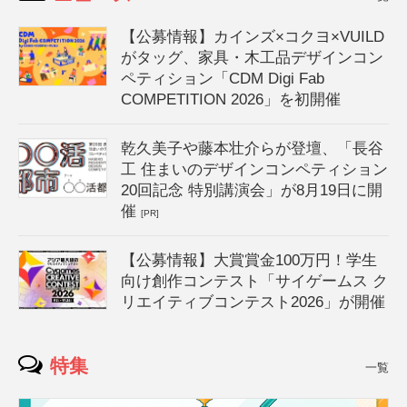
【公募情報】カインズ×コクヨ×VUILD
がタッグ、家具・木工品デザインコン
ペティション「CDM Digi Fab
COMPETITION 2026」を初開催
乾久美子や藤本壮介らが登壇、「長谷
工 住まいのデザインコンペティション
20回記念 特別講演会」が8月19日に開
催
[PR]
【公募情報】大賞賞金100万円！学生
向け創作コンテスト「サイゲームス ク
リエイティブコンテスト2026」が開催
特集
一覧