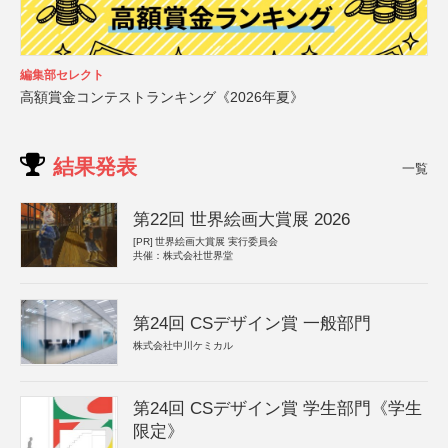
編集部セレクト
高額賞金コンテストランキング《2026年夏》
結果発表
一覧
第22回 世界絵画大賞展 2026
[PR]
世界絵画大賞展 実行委員会
共催：株式会社世界堂
第24回 CSデザイン賞 一般部門
株式会社中川ケミカル
第24回 CSデザイン賞 学生部門《学生
限定》