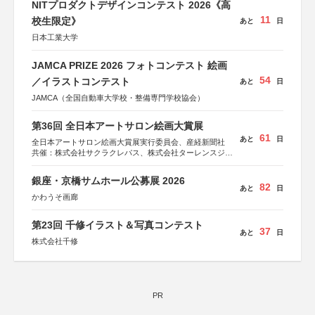
NITプロダクトデザインコンテスト 2026《高
11
校生限定》
あと
日
日本工業大学
JAMCA PRIZE 2026 フォトコンテスト 絵画
54
／イラストコンテスト
あと
日
JAMCA（全国自動車大学校・整備専門学校協会）
第36回 全日本アートサロン絵画大賞展
61
あと
日
全日本アートサロン絵画大賞展実行委員会、産経新聞社
共催：株式会社サクラクレパス、株式会社ターレンスジャ
パン、サクラアートサロン、株式会社アムス
銀座・京橋サムホール公募展 2026
82
あと
日
かわうそ画廊
第23回 千修イラスト＆写真コンテスト
37
あと
日
株式会社千修
PR