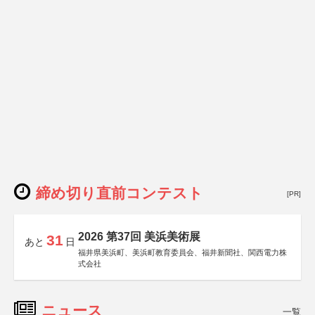
締め切り直前コンテスト
[PR]
2026 第37回 美浜美術展
31
あと
日
福井県美浜町、美浜町教育委員会、福井新聞社、関西電力株
式会社
ニュース
一覧