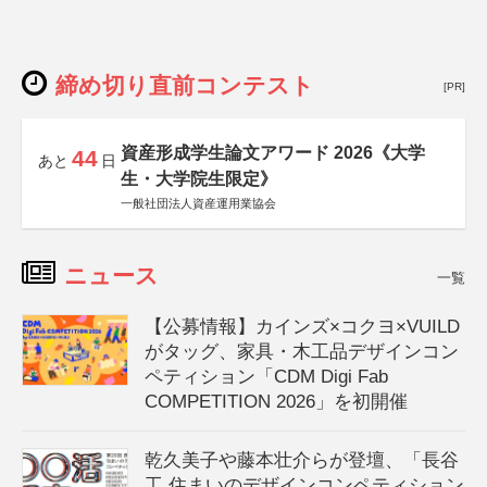
締め切り直前コンテスト
[PR]
資産形成学生論文アワード 2026《大学
44
あと
日
生・大学院生限定》
一般社団法人資産運用業協会
ニュース
一覧
【公募情報】カインズ×コクヨ×VUILD
がタッグ、家具・木工品デザインコン
ペティション「CDM Digi Fab
COMPETITION 2026」を初開催
乾久美子や藤本壮介らが登壇、「長谷
工 住まいのデザインコンペティション