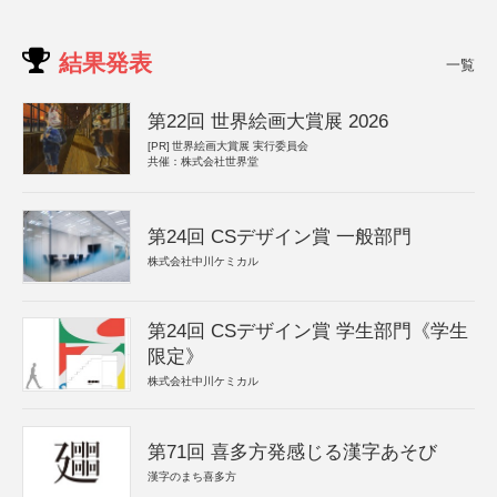
結果発表
一覧
第22回 世界絵画大賞展 2026
[PR]
世界絵画大賞展 実行委員会
共催：株式会社世界堂
第24回 CSデザイン賞 一般部門
株式会社中川ケミカル
第24回 CSデザイン賞 学生部門《学生
限定》
株式会社中川ケミカル
第71回 喜多方発感じる漢字あそび
漢字のまち喜多方