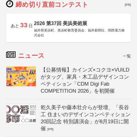
締め切り直前コンテスト
[PR]
2026 第37回 美浜美術展
33
あと
日
福井県美浜町、美浜町教育委員会、福井新聞社、関西電力株
式会社
ニュース
一覧
【公募情報】カインズ×コクヨ×VUILD
がタッグ、家具・木工品デザインコン
ペティション「CDM Digi Fab
COMPETITION 2026」を初開催
乾久美子や藤本壮介らが登壇、「長谷
工 住まいのデザインコンペティション
20回記念 特別講演会」が8月19日に開
催
[PR]