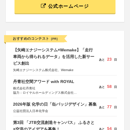
公式ホームページ
おすすめのコンテスト
[PR]
【矢崎エナジーシステム×Wemake】「走行
車両から得られるデータ」を活用した新サー
23
あと
日
ビス創出
矢崎エナジーシステム株式会社、Wemake
丹青社空間アワード with ROYAL
58
あと
日
株式会社丹青社
協力：ロイヤルホールディングス株式会社
運営協力：株式会社JDN
2026年版 化学の日「缶バッジデザイン」募集
77
あと
日
公益社団法人日本化学会
第3回 「JTB交流創造キャンバス」 ふるさと
54
×交流のアイデアを募集！
あと
日