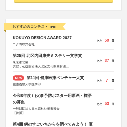
おすすめのコンテスト
[PR]
KOKUYO DESIGN AWARD 2027
59
あと
日
コクヨ株式会社
第25回 北区内田康夫ミステリー文学賞
37
あと
日
東京都北区
共催：公益財団法人北区文化振興財団
協力：一般財団法人内田康夫財団
協賛：株式会社実業之日本社
第11回 健康医療ベンチャー大賞
NEW
7
あと
日
慶應義塾大学医学部
令和8年度 山火事予防ポスター用原画・標語
の募集
53
あと
日
一般財団法人日本森林林業振興会
【後援】
総務省消防庁、文部科学省、林野庁、全国森林組合連合
会、森林火災対策協会
第4回 銅のすごいちからを調べてみよう！ 夏