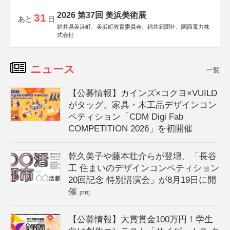
2026 第37回 美浜美術展
31
あと
日
福井県美浜町、美浜町教育委員会、福井新聞社、関西電力株
式会社
ニュース
一覧
【公募情報】カインズ×コクヨ×VUILD
がタッグ、家具・木工品デザインコン
ペティション「CDM Digi Fab
COMPETITION 2026」を初開催
乾久美子や藤本壮介らが登壇、「長谷
工 住まいのデザインコンペティション
20回記念 特別講演会」が8月19日に開
催
[PR]
【公募情報】大賞賞金100万円！学生