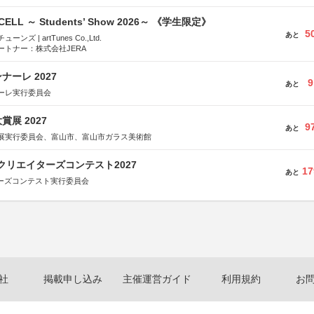
-CELL ～ Students’ Show 2026～ 《学生限定》
5
あと
ズ | artTunes Co.,Ltd.
ートナー：株式会社JERA
ーレ 2027
9
あと
ーレ実行委員会
展 2027
9
あと
展実行委員会、富山市、富山市ガラス美術館
クリエイターズコンテスト2027
17
あと
ターズコンテスト実行委員会
社
掲載申し込み
主催運営ガイド
利用規約
お