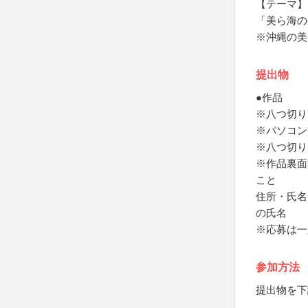
【テーマ】
「美ら海の
※沖縄の美
提出物
●作品
※八つ切り
※パソコン
※八つ切り
※作品裏面
こと
住所・氏名
の氏名
※応募は一
参加方法
提出物を下