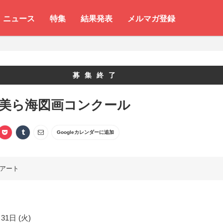
ニュース
特集
結果発表
メルマガ登録
募集終了
 美ら海図画コンクール
Googleカレンダーに追加
アート
31日 (火)