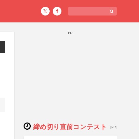
PR
締め切り直前コンテスト
[PR]