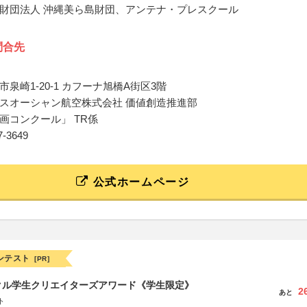
財団法人 沖縄美ら島財団、アンテナ・プレスクール
問合先
泉崎1-20-1 カフーナ旭橋A街区3階
スオーシャン航空株式会社 価値創造推進部
画コンクール」 TR係
57-3649
公式ホームページ
ンテスト
[PR]
クル学生クリエイターズアワード《学生限定》
2
あと
ト