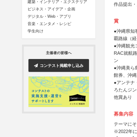
建築・インテリア・エクステリア
作品提出・
ビジネス・アイデア・企画
デジタル・Web・アプリ
賞
音楽・エンタメ・レシピ
●沖縄県知
学生向け
覇路線（経
●沖縄観光
RAC就航
主催者の皆様へ
ン
コンテスト掲載申し込み
●沖縄美ら
館券、沖縄
●アンテナ
ろたんジン
他賞あり
募集内容
テーマにそ
※2022