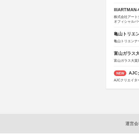
IIIARTMAN
株式会社アートチューン
オフィシャルパ
亀山トリエンナ
亀山トリエンナ
富山ガラス大賞
富山ガラス大賞
AJC
NEW
AJCクリエイ
運営会