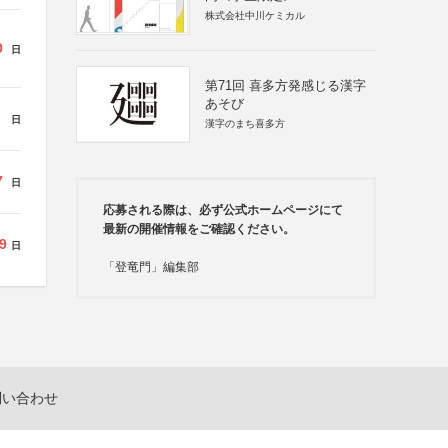
株式会社中川ケミカル
0
日
第71回 喜多方発感じる漢字
あそび
日
漢字のまち喜多方
7
日
応募される際は、必ず公式ホームページにて
最新の開催情報をご確認ください。
9
日
「登竜門」編集部
問い合わせ