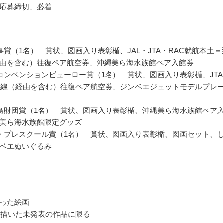
応募締切、必着
事賞（1名） 賞状、図画入り表彰楯、JAL・JTA・RAC就航本土＝
由を含む）往復ペア航空券、沖縄美ら海水族館ペア入館券
コンベンションビューロー賞（1名） 賞状、図画入り表彰楯、JTA
路線（経由を含む）往復ペア航空券、ジンベエジェットモデルプレ
島財団賞（1名） 賞状、図画入り表彰楯、沖縄美ら海水族館ペア
美ら海水族館限定グッズ
・プレスクール賞（1名） 賞状、図画入り表彰楯、図画セット、
ベエぬいぐるみ
った絵画
年に描いた未発表の作品に限る