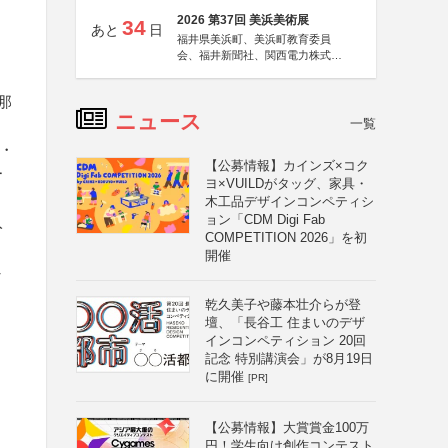
2026 第37回 美浜美術展
34
あと
日
福井県美浜町、美浜町教育委員
会、福井新聞社、関西電力株式会
社
那
ニュース
一覧
・
【公募情報】カインズ×コク
ー
ヨ×VUILDがタッグ、家具・
木工品デザインコンペティシ
ョン「CDM Digi Fab
入
COMPETITION 2026」を初
開催
し
乾久美子や藤本壮介らが登
壇、「長谷工 住まいのデザ
インコンペティション 20回
記念 特別講演会」が8月19日
に開催
[PR]
【公募情報】大賞賞金100万
円！学生向け創作コンテスト