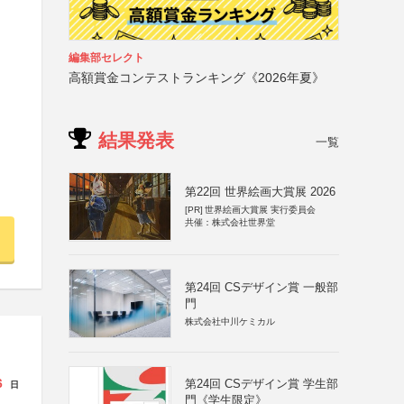
編集部セレクト
高額賞金コンテストランキング《2026年夏》
結果発表
一覧
第22回 世界絵画大賞展 2026
[PR]
世界絵画大賞展 実行委員会
共催：株式会社世界堂
第24回 CSデザイン賞 一般部
門
株式会社中川ケミカル
6
第24回 CSデザイン賞 学生部
日
門《学生限定》