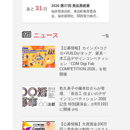
2026 第37回 美浜美術展
31
あと
日
福井県美浜町、美浜町教育委員
会、福井新聞社、関西電力株式会
社
ニュース
一覧
【公募情報】カインズ×コク
ヨ×VUILDがタッグ、家具・
木工品デザインコンペティシ
ョン「CDM Digi Fab
COMPETITION 2026」を初
開催
乾久美子や藤本壮介らが登
壇、「長谷工 住まいのデザ
インコンペティション 20回
記念 特別講演会」が8月19日
に開催
[PR]
【公募情報】大賞賞金100万
円！学生向け創作コンテスト