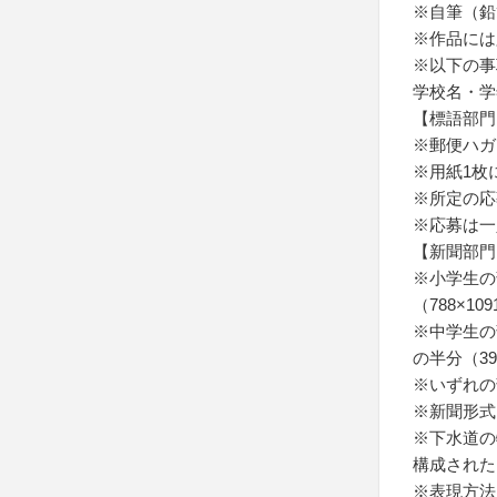
※自筆（鉛
※作品には
※以下の事
学校名・学
【標語部門
※郵便ハガ
※用紙1枚
※所定の応
※応募は一
【新聞部門
※小学生の部
（788×10
※中学生の部
の半分（39
※いずれの
※新聞形式
※下水道の
構成された
※表現方法