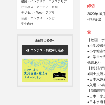
建築・インテリア・エクステリア
締切
ビジネス・アイデア・企画
デジタル・Web・アプリ
2020年10月
音楽・エンタメ・レシピ
作品提出・
学生向け
賞
【絵画・ポ
主催者の皆様へ
●小学校低
コンテスト掲載申し込み
●小学校高
●中学生の
他賞あり
【標語部門
●国土交通
●日本水道
●入選（5
【新聞部門
●日本下水
●日本水道