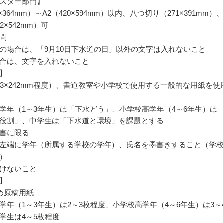
スター部門】
7×364mm）～A2（420×594mm）以内、八つ切り（271×391mm）
2×542mm）可
問
の場合は、「9月10日下水道の日」以外の文字は入れないこと
合は、文字を入れないこと
】
33×242mm程度）、書道教室や小学校で使用する一般的な用紙を使
学年（1～3年生）は「下水どう」、小学校高学年（4～6年生）は
役割」、中学生は「下水道と環境」を課題とする
書に限る
左端に学年（所属する学校の学年）、氏名を墨書きすること（学
）
けないこと
】
詰め原稿用紙
学年（1～3年生）は2～3枚程度、小学校高学年（4～6年生）は3～
学生は4～5枚程度