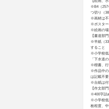
【絵画、ポ
※B4（25
つ切り（38
※画材は不
※ポスター
※絵画の場
【書道部門
※半紙（3
すること
※小学校低
「下水道の
※楷書、行
※作品中の
は記載不要
※台紙は付
【作文部門
※400字
※小学校低
枚程度、中