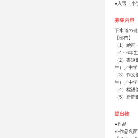
●入選（小
募集内容
下水道の健
【部門】
（1）絵画
（4～6年
（2）書道
生）／中学
（3）作文
生）／中学
（4）標語
（5）新聞
提出物
●作品
※作品裏面