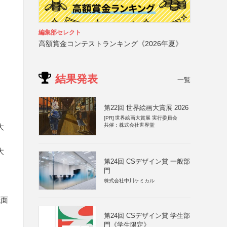
編集部セレクト
高額賞金コンテストランキング《2026年夏》
結果発表
一覧
第22回 世界絵画大賞展 2026
[PR]
世界絵画大賞展 実行委員会
共催：株式会社世界堂
大
大
第24回 CSデザイン賞 一般部
門
株式会社中川ケミカル
紙面
第24回 CSデザイン賞 学生部
）
門《学生限定》