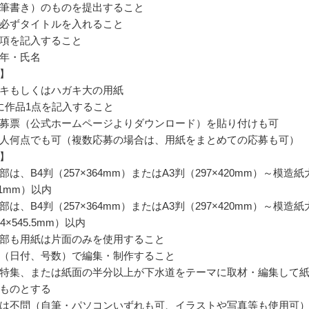
筆書き）のものを提出すること
必ずタイトルを入れること
項を記入すること
年・氏名
】
キもしくはハガキ大の用紙
に作品1点を記入すること
募票（公式ホームページよりダウンロード）を貼り付けも可
人何点でも可（複数応募の場合は、用紙をまとめての応募も可）
】
は、B4判（257×364mm）またはA3判（297×420mm）～模造紙
91mm）以内
は、B4判（257×364mm）またはA3判（297×420mm）～模造紙
4×545.5mm）以内
部も用紙は片面のみを使用すること
（日付、号数）で編集・制作すること
特集、または紙面の半分以上が下水道をテーマに取材・編集して
ものとする
は不問（自筆・パソコンいずれも可、イラストや写真等も使用可