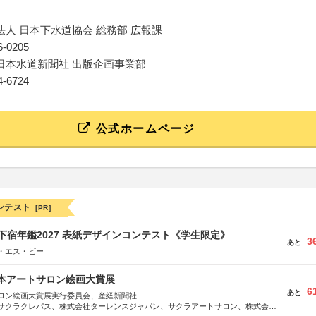
法人 日本下水道協会 総務部 広報課
06-0205
日本水道新聞社 出版企画事業部
64-6724
公式ホームページ
ンテスト
[PR]
e学生下宿年鑑2027 表紙デザインコンテスト《学生限定》
3
あと
・エス・ビー
日本アートサロン絵画大賞展
6
あと
ロン絵画大賞展実行委員会、産経新聞社
サクラクレパス、株式会社ターレンスジャパン、サクラアートサロン、株式会社