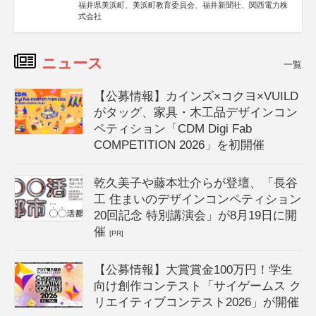
福井県美浜町、美浜町教育委員会、福井新聞社、関西電力株
式会社
ニュース
一覧
【公募情報】カインズ×コクヨ×VUILD
がタッグ、家具・木工品デザインコン
ペティション「CDM Digi Fab
COMPETITION 2026」を初開催
乾久美子や藤本壮介らが登壇、「長谷
工 住まいのデザインコンペティション
20回記念 特別講演会」が8月19日に開
催
[PR]
【公募情報】大賞賞金100万円！学生
向け創作コンテスト「サイゲームス ク
リエイティブコンテスト2026」が開催