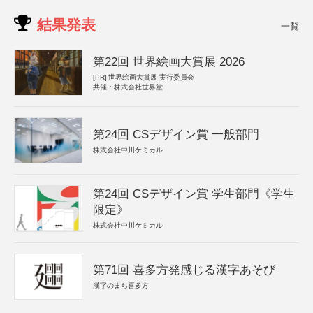
結果発表
一覧
第22回 世界絵画大賞展 2026
[PR]
世界絵画大賞展 実行委員会
共催：株式会社世界堂
第24回 CSデザイン賞 一般部門
株式会社中川ケミカル
第24回 CSデザイン賞 学生部門《学生
限定》
株式会社中川ケミカル
第71回 喜多方発感じる漢字あそび
漢字のまち喜多方