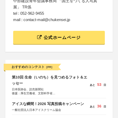
中部建設青年会議事務局 「国土をつくる人写真
展」 TR係
tel : 052-962-9455
mail : contact-mail@chukensei.jp
公式ホームページ
おすすめのコンテスト
[PR]
第10回 生命（いのち）を見つめるフォト＆エ
ッセー
53
あと
日
日本医師会、読売新聞社
後援：厚生労働省、文部科学省
協賛：東京海上日動火災保険株式会社、東京海上日動あん
しん生命保険株式会社
アイスな瞬間！2026 写真投稿キャンペーン
36
あと
日
一般社団法人日本アイスクリーム協会