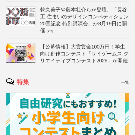
乾久美子や藤本壮介らが登壇、「長谷
工 住まいのデザインコンペティション
20回記念 特別講演会」が8月19日に開
催
[PR]
【公募情報】大賞賞金100万円！学生
向け創作コンテスト「サイゲームス ク
リエイティブコンテスト2026」が開催
特集
一覧