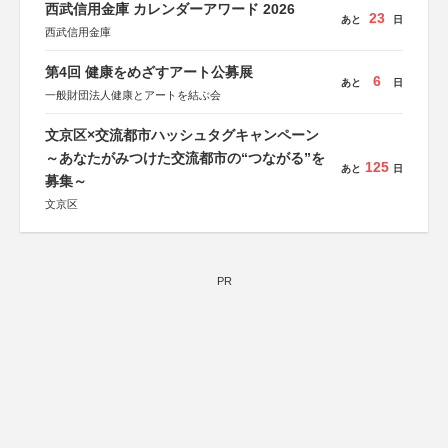
西武信用金庫 カレンダーアワード 2026
23
あと
日
西武信用金庫
第4回 健康をめざすアート公募展
6
あと
日
一般財団法人健康とアートを結ぶ会
文京区×交流都市ハッシュタグキャンペーン
～あなたがみつけた交流都市の“つながる”を
125
あと
日
募集～
文京区
PR