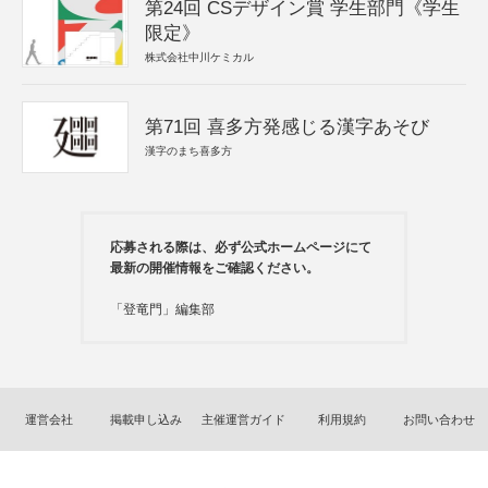
第24回 CSデザイン賞 学生部門《学生
限定》
株式会社中川ケミカル
第71回 喜多方発感じる漢字あそび
漢字のまち喜多方
応募される際は、必ず公式ホームページにて
最新の開催情報をご確認ください。
「登竜門」編集部
運営会社
掲載申し込み
主催運営ガイド
利用規約
お問い合わせ