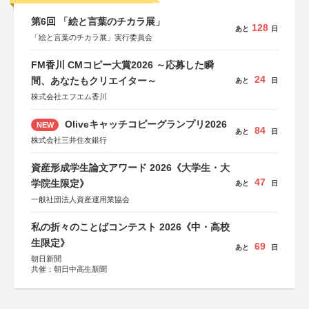
第6回 「絵と言葉のチカラ展」
128
あと
日
「絵と言葉のチカラ展」実行委員会
FM香川 CMコピー大賞2026 ～応募した瞬
24
間、あなたもクリエイター～
あと
日
株式会社エフエム香川
Oliveキャッチコピーグランプリ2026
NEW
84
あと
日
株式会社三井住友銀行
資産形成学生論文アワード 2026《大学生・大
47
学院生限定》
あと
日
一般社団法人資産運用業協会
私の折々のことばコンテスト 2026《中・高校
生限定》
69
あと
日
朝日新聞
共催：朝日中高生新聞