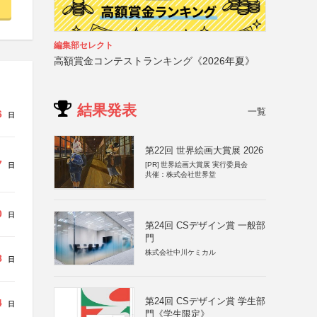
編集部セレクト
高額賞金コンテストランキング《2026年夏》
結果発表
一覧
6
日
第22回 世界絵画大賞展 2026
7
[PR]
世界絵画大賞展 実行委員会
日
共催：株式会社世界堂
0
日
第24回 CSデザイン賞 一般部
門
株式会社中川ケミカル
8
日
第24回 CSデザイン賞 学生部
4
日
門《学生限定》