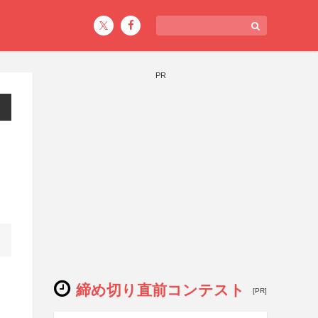
PR
締め切り直前コンテスト
[PR]