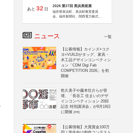
2026 第37回 美浜美術展
32
あと
日
福井県美浜町、美浜町教育委員
会、福井新聞社、関西電力株式会
社
ニュース
一覧
【公募情報】カインズ×コク
ヨ×VUILDがタッグ、家具・
木工品デザインコンペティシ
ョン「CDM Digi Fab
COMPETITION 2026」を初
開催
乾久美子や藤本壮介らが登
壇、「長谷工 住まいのデザ
インコンペティション 20回
シ
記念 特別講演会」が8月19日
に開催
[PR]
【公募情報】大賞賞金100万
円！学生向け創作コンテスト