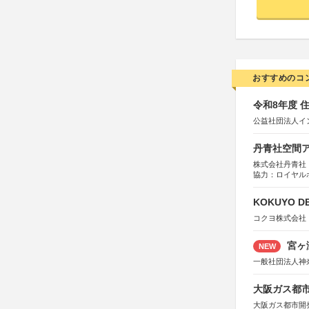
おすすめのコ
令和8年度 
公益社団法人イ
丹青社空間アワ
株式会社丹青社
協力：ロイヤル
運営協力：株式会
KOKUYO DE
コクヨ株式会社
宮ヶ
NEW
一般社団法人神
大阪ガス都市
大阪ガス都市開