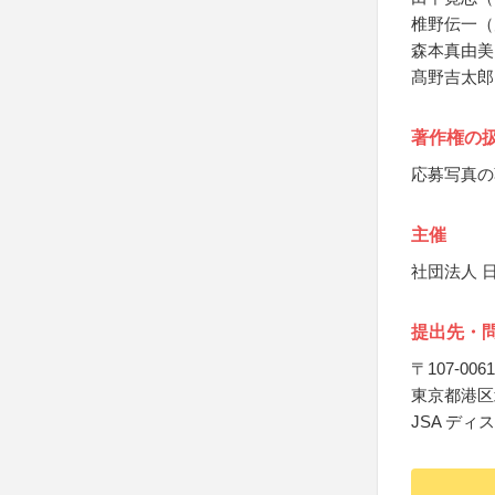
椎野伝一（
森本真由美
髙野吉太郎
著作権の
応募写真の
主催
社団法人 
提出先・
〒107-0061
東京都港区北
JSA ディ