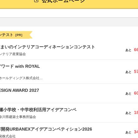
公式ホームページ
ンテスト
[PR]
住まいのインテリアコーディネーションコンテスト
6
あと
ンテリア産業協会
ード with ROYAL
5
あと
ホールディングス株式会社
社JDN
SIGN AWARD 2027
6
あと
瀬小学校・中学校利活用アイデアコンペ
1
あと
奈川県建築士事務所協会
開発URBANEXアイデアコンペティション2026
3
あと
発株式会社