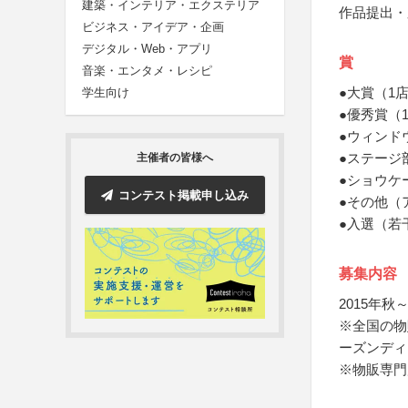
建築・インテリア・エクステリア
作品提出・
ビジネス・アイデア・企画
デジタル・Web・アプリ
賞
音楽・エンタメ・レシピ
●大賞（1
学生向け
●優秀賞（
●ウィンド
●ステージ
主催者の皆様へ
●ショウケ
コンテスト掲載申し込み
●その他（
●入選（若
募集内容
2015年
※全国の物
ーズンディ
※物販専門