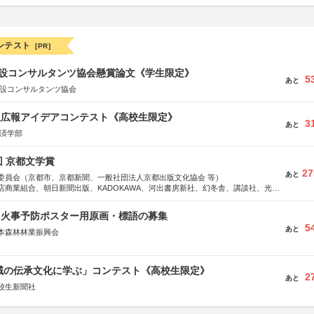
ンテスト
[PR]
 建設コンサルタンツ協会懸賞論文《学生限定》
5
あと
建設コンサルタンツ協会
生広報アイデアコンテスト《高校生限定》
3
あと
経済学部
回 京都文学賞
27
あと
委員会（京都市、京都新聞、一般社団法人京都出版文化協会 等）
店商業組合、朝日新聞出版、KADOKAWA、河出書房新社、幻冬舎、講談社、光文
学館、祥伝社、新潮社、淡交社、ちいさいミシマ社、徳間書店、早川書房、PHP
、文藝春秋、ポプラ社、毎日新聞出版
山火事予防ポスター用原画・標語の募集
5
あと
本森林林業振興会
文部科学省、林野庁、全国森林組合連合会、森林火災対策協会
地域の伝承文化に学ぶ」コンテスト《高校生限定》
2
あと
校生新聞社