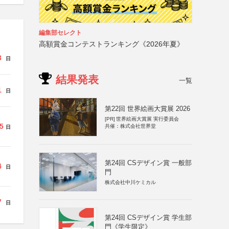
編集部セレクト
高額賞金コンテストランキング《2026年夏》
3
日
結果発表
一覧
1
日
第22回 世界絵画大賞展 2026
[PR]
世界絵画大賞展 実行委員会
5
共催：株式会社世界堂
日
第24回 CSデザイン賞 一般部
4
日
門
株式会社中川ケミカル
7
日
第24回 CSデザイン賞 学生部
門《学生限定》