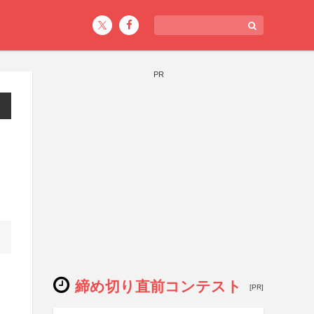
PR
締め切り直前コンテスト
[PR]