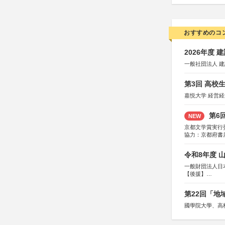
おすすめのコ
2026年度
一般社団法人 
第3回 高校
嘉悦大学 経営
第6
NEW
京都文学賞実行
協力：京都府書
社、集英社、小
研究所、双葉社
令和8年度 
一般財団法人日
【後援】
総務省消防庁、
第22回「
國學院大學、高