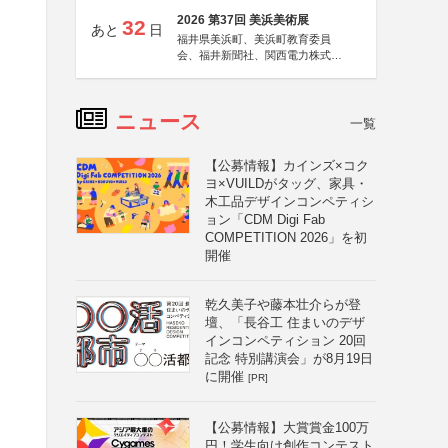
2026 第37回 美浜美術展
32
あと
日
福井県美浜町、美浜町教育委員
会、福井新聞社、関西電力株式会
社
ニュース
一覧
【公募情報】カインズ×コク
ヨ×VUILDがタッグ、家具・
木工品デザインコンペティシ
ョン「CDM Digi Fab
COMPETITION 2026」を初
開催
乾久美子や藤本壮介らが登
壇、「長谷工 住まいのデザ
インコンペティション 20回
記念 特別講演会」が8月19日
に開催
[PR]
【公募情報】大賞賞金100万
円！学生向け創作コンテスト