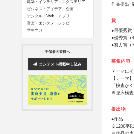
建築・インテリア・エクステリア
作品提出･
ビジネス・アイデア・企画
デジタル・Web・アプリ
賞
音楽・エンタメ・レシピ
●最優秀賞
学生向け
●優秀賞（
●努力賞（
主催者の皆様へ
募集内容
コンテスト掲載申し込み
テーマにそ
【テーマ】
「検査がく
※臨床検査
提出物
●作品
※1200
※作品の表