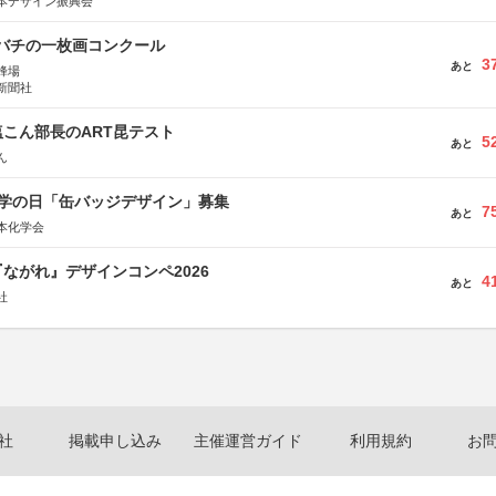
本デザイン振興会
ツバチの一枚画コンクール
3
あと
蜂場
新聞社
こん部長のART昆テスト
5
あと
ん
 化学の日「缶バッジデザイン」募集
7
あと
本化学会
ながれ』デザインコンペ2026
4
あと
社
社
掲載申し込み
主催運営ガイド
利用規約
お