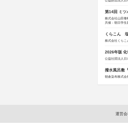
公益財団法人日
第14回 ミ
株式会社山田養
共催：朝日学生
くらこん 塩
株式会社くらこ
2026年版
公益社団法人日
撥水風呂敷『
朝倉染布株式会
運営会