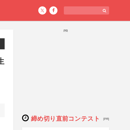
PR
生
締め切り直前コンテスト
[PR]