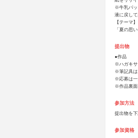
※牛乳パッ
液に戻して
【テーマ】
「夏の思い
提出物
●作品
※ハガキサ
※筆記具は
※応募は一
※作品裏面
参加方法
提出物を下
参加資格