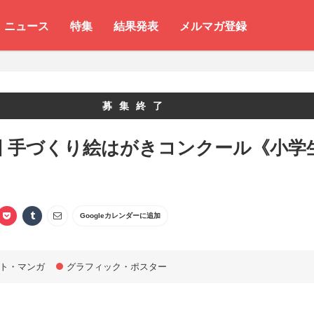
ニュース
特集
結果発表
メルマガ登録
募集終了
回 手づくり絵はがきコンクール《小学
》
Googleカレンダーに追加
ト・マンガ
グラフィック・ポスター