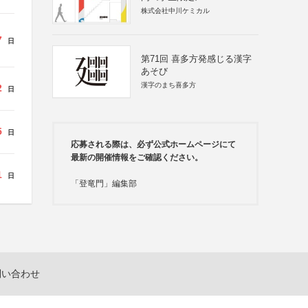
株式会社中川ケミカル
7
日
第71回 喜多方発感じる漢字
あそび
漢字のまち喜多方
2
日
5
日
応募される際は、必ず公式ホームページにて
最新の開催情報をご確認ください。
1
日
「登竜門」編集部
問い合わせ