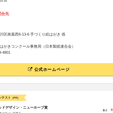
問合先
区南葛西6-13-6 手づくり絵はがき 係
はがきコンクール事務局（日本製紙連合会）
48-4801
公式ホームページ
ンテスト
[PR]
グッドデザイン・ニューホープ賞
8
あと