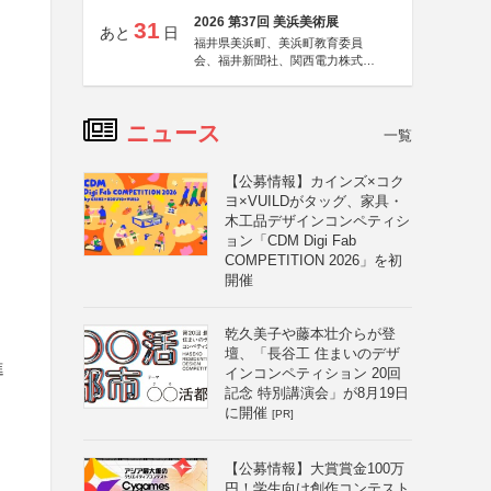
2026 第37回 美浜美術展
31
あと
日
福井県美浜町、美浜町教育委員
会、福井新聞社、関西電力株式会
社
ニュース
一覧
【公募情報】カインズ×コク
ヨ×VUILDがタッグ、家具・
木工品デザインコンペティシ
ョン「CDM Digi Fab
COMPETITION 2026」を初
開催
乾久美子や藤本壮介らが登
壇、「長谷工 住まいのデザ
進
インコンペティション 20回
記念 特別講演会」が8月19日
に開催
[PR]
【公募情報】大賞賞金100万
円！学生向け創作コンテスト