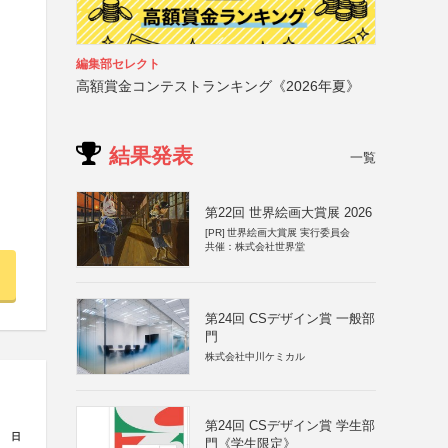
編集部セレクト
高額賞金コンテストランキング《2026年夏》
結果発表
一覧
第22回 世界絵画大賞展 2026
[PR]
世界絵画大賞展 実行委員会
共催：株式会社世界堂
第24回 CSデザイン賞 一般部
門
株式会社中川ケミカル
第24回 CSデザイン賞 学生部
日
門《学生限定》