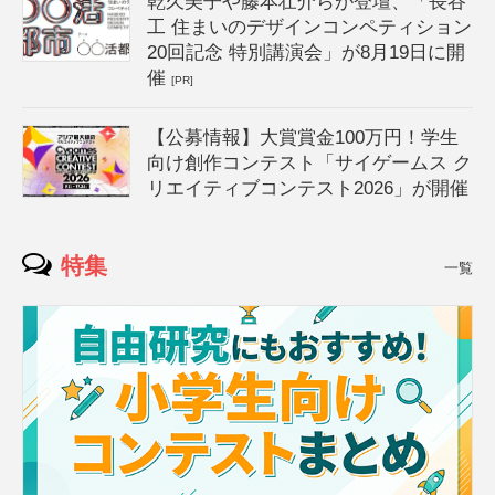
乾久美子や藤本壮介らが登壇、「長谷
工 住まいのデザインコンペティション
20回記念 特別講演会」が8月19日に開
催
[PR]
【公募情報】大賞賞金100万円！学生
向け創作コンテスト「サイゲームス ク
リエイティブコンテスト2026」が開催
特集
一覧