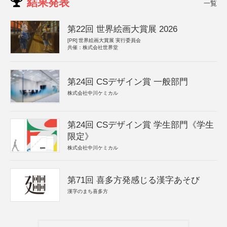
結果発表
一覧
第22回 世界絵画大賞展 2026
[PR]
世界絵画大賞展 実行委員会
共催：株式会社世界堂
第24回 CSデザイン賞 一般部門
株式会社中川ケミカル
第24回 CSデザイン賞 学生部門《学生
限定》
株式会社中川ケミカル
第71回 喜多方発感じる漢字あそび
漢字のまち喜多方