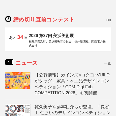
締め切り直前コンテスト
[PR]
2026 第37回 美浜美術展
34
あと
日
福井県美浜町、美浜町教育委員会、福井新聞社、関西電力株
式会社
ニュース
一覧
【公募情報】カインズ×コクヨ×VUILD
がタッグ、家具・木工品デザインコン
ペティション「CDM Digi Fab
COMPETITION 2026」を初開催
乾久美子や藤本壮介らが登壇、「長谷
工 住まいのデザインコンペティション