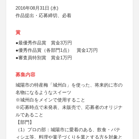
2016年08月31日 (水)
作品提出・応募締切、必着
賞
●最優秀作品賞 賞金3万円
●優秀作品賞（各部門1点） 賞金1万円
●審査員特別賞 賞金1万円
募集内容
城陽市の特産梅「城州白」を使った、将来的に市の
名物になるようなスイーツ
※城州白をメインで使用すること
※応募時点で未発表、未販売で、応募者のオリジナ
ルであること
【部門】
（1）プロの部：城陽市に愛着のある、飲食・パテ
ィシエ等、料理や菓子づくりを業とする方を対象と