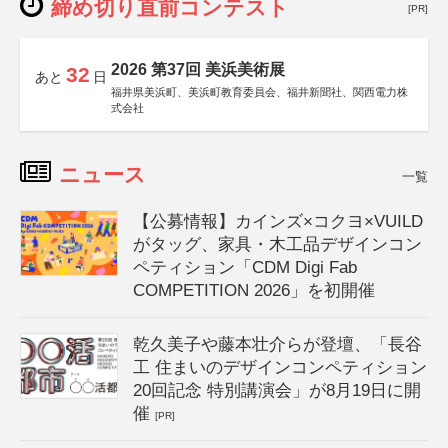
締め切り直前コンテスト
[PR]
2026 第37回 美浜美術展
32
あと
日
福井県美浜町、美浜町教育委員会、福井新聞社、関西電力株
式会社
ニュース
一覧
【公募情報】カインズ×コクヨ×VUILD
がタッグ、家具・木工品デザインコン
ペティション「CDM Digi Fab
COMPETITION 2026」を初開催
乾久美子や藤本壮介らが登壇、「長谷
工 住まいのデザインコンペティション
20回記念 特別講演会」が8月19日に開
催
[PR]