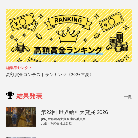
編集部セレクト
高額賞金コンテストランキング《2026年夏》
結果発表
一覧
第22回 世界絵画大賞展 2026
[PR]
世界絵画大賞展 実行委員会
共催：株式会社世界堂