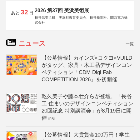
2026 第37回 美浜美術展
32
あと
日
福井県美浜町、美浜町教育委員会、福井新聞社、関西電力株
式会社
ニュース
一覧
【公募情報】カインズ×コクヨ×VUILD
がタッグ、家具・木工品デザインコン
ペティション「CDM Digi Fab
COMPETITION 2026」を初開催
乾久美子や藤本壮介らが登壇、「長谷
工 住まいのデザインコンペティション
20回記念 特別講演会」が8月19日に開
催
[PR]
【公募情報】大賞賞金100万円！学生